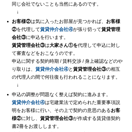
同じ会社でないことも当然にあるのです。
↓
お客様②
は気に入ったお部屋が見つかれば、
お客様
②
を代理して
賃貸仲介会社④
が張り切って
賃貸管理
会社③
に申込を行います。
賃貸管理会社③
は
大家さん①を
代理して申込に対し
て審査などをおこなうのです。
申込に関する契約時期 / 賃料交渉 / 身上確認などのや
り取りは、
賃貸仲介会社④
と
賃貸管理会社③
の相互
の代理人の間で何往復も行われることになります。
↓
申込の調整が問題なく整えば契約に進みます。
賃貸仲介会社④
は宅建業法で定められた重要事項説
明をお客様に行い、その上で契約の意思のある
お客
様②
に対し、
賃貸管理会社③
が作成する賃貸借契約
書2冊をお渡しします。