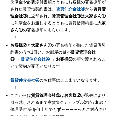
決済金や必要添付書類とともにお客様の署名捺印が
された賃貸借契約書は、
賃貸仲介会社④
から
賃貸管
理会社③
に返却され、
賃貸管理会社③
は
大家さん①
に決済金をお渡しするとともに賃貸借契約書に
大家
さん①
の署名捺印をもらいます。
↓
お客様②
と
大家さん①
の署名捺印が揃った賃貸借契
約書のうち1冊と、お部屋の鍵が
賃貸管理会社
③
→
賃貸仲介会社④
→
お客様②
の順で渡されるこ
とで契約が完了となります！
賃貸仲介会社④
のお仕事はここまでとなります。
↓
ここからは
賃貸管理会社③
は
お客様②
が退去により
引っ越しされるまで家賃集金 / トラブル対応 / 相談 /
修理受付 等を何十年でも
ず～
～
～
～
っと
ご対応させ