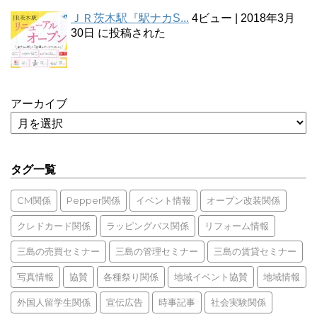
ＪＲ茨木駅『駅ナカS...
4ビュー
|
2018年3月
30日 に投稿された
アーカイブ
タグ一覧
CM関係
Pepper関係
イベント情報
オープン改装関係
クレドカード関係
ラッピングバス関係
リフォーム情報
三島の売買セミナー
三島の管理セミナー
三島の賃貸セミナー
写真情報
協賛
各種祭り関係
地域イベント協賛
地域情報
外国人留学生関係
宣伝広告
時事記事
社会実験関係