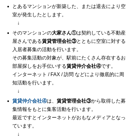
とあるマンションが新築した、または退去により空
室が発生したとします。
↓
そのマンションの
大家さん①
は契約している不動産
屋さんである
賃貸管理会社③
とともに空室に対する
入居者募集の活動を行います。
その募集活動の対象が、駅前にたくさん存在するお
部屋探しをお手伝いする
賃貸仲介会社④
です。
インターネット / FAX / 訪問 などにより徹底的に周
知活動を行います。
↓
賃貸仲介会社④
は、
賃貸管理会社③
から取得した募
集情報をもとに集客活動を行います。
最近ですとインターネットがおもなメディアとなっ
ています。
↓