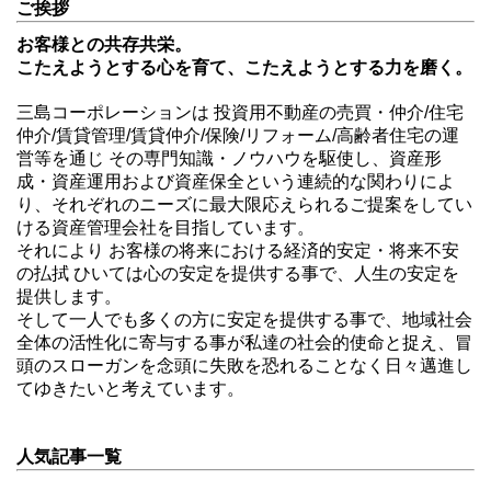
ご挨拶
お客様との共存共栄。
こたえようとする心を育て、こたえようとする力を磨く。
三島コーポレーションは 投資用不動産の売買・仲介/住宅
仲介/賃貸管理/賃貸仲介/保険/リフォーム/高齢者住宅の運
営等を通じ その専門知識・ノウハウを駆使し、資産形
成・資産運用および資産保全という連続的な関わりによ
り、それぞれのニーズに最大限応えられるご提案をしてい
ける資産管理会社を目指しています。
それにより お客様の将来における経済的安定・将来不安
の払拭 ひいては心の安定を提供する事で、人生の安定を
提供します。
そして一人でも多くの方に安定を提供する事で、地域社会
全体の活性化に寄与する事が私達の社会的使命と捉え、冒
頭のスローガンを念頭に失敗を恐れることなく日々邁進し
てゆきたいと考えています。
人気記事一覧