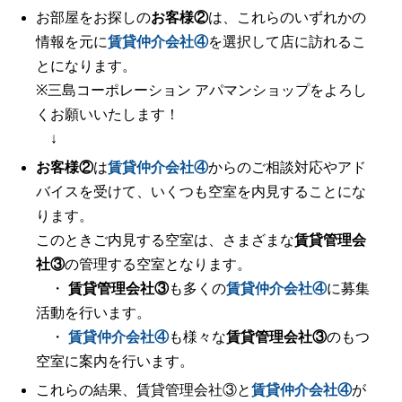
お部屋をお探しの
お客様②
は、これらのいずれかの
情報を元に
賃貸仲介会社④
を選択して店に訪れるこ
とになります。
※三島コーポレーション アパマンショップをよろし
くお願いいたします！
↓
お客様②
は
賃貸仲介会社④
からのご相談対応やアド
バイスを受けて、いくつも空室を内見することにな
ります。
このときご内見する空室は、さまざまな
賃貸管理会
社③
の管理する空室となります。
・
賃貸管理会社③
も多くの
賃貸仲介会社④
に募集
活動を行います。
・
賃貸仲介会社④
も様々な
賃貸管理会社③
のもつ
空室に案内を行います。
これらの結果、賃貸管理会社③と
賃貸仲介会社④
が