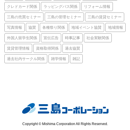
クレドカード関係
ラッピングバス関係
リフォーム情報
三島の売買セミナー
三島の管理セミナー
三島の賃貸セミナー
写真情報
協賛
各種祭り関係
地域イベント協賛
地域情報
外国人留学生関係
宣伝広告
時事記事
社会実験関係
賃貸管理情報
資格取得関係
過去協賛
過去社内サークル関係
雑学情報
雑記
Copyright © Mishima Corporation All Rights Reserved.