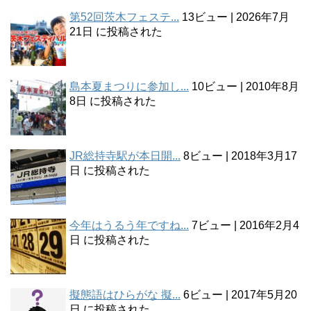
第52回茨木フェステ...
13ビュー
|
2026年7月
21日 に投稿された
島本夏まつりに参加し...
10ビュー
|
2010年8月
8日 に投稿された
JR総持寺駅が本日開...
8ビュー
|
2018年3月17
日 に投稿された
今年はうるう年ですね...
7ビュー
|
2016年2月4
日 に投稿された
擬態語はひらがな 擬...
6ビュー
|
2017年5月20
日 に投稿された