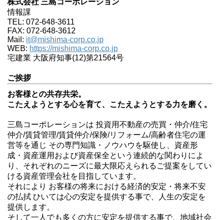
株式会社 三島コーポレーション
情報課
TEL: 072-648-3611
FAX: 072-648-3612
Mail:
it@mishima-corp.co.jp
WEB:
https://mishima-corp.co.jp
宅建業 大阪府知事(12)第21564号
ご挨拶
お客様との共存共栄。
こたえようとする心を育て、こたえようとする力を磨く。
三島コーポレーションは 投資用不動産の売買・仲介/住宅
仲介/賃貸管理/賃貸仲介/保険/リフォーム/高齢者住宅の運
営等を通じ その専門知識・ノウハウを駆使し、資産形
成・資産運用および資産保全という連続的な関わりによ
り、それぞれのニーズに最大限応えられるご提案をしてい
ける資産管理会社を目指しています。
それにより お客様の将来における経済的安定・将来不安
の払拭 ひいては心の安定を提供する事で、人生の安定を
提供します。
そして一人でも多くの方に安定を提供する事で、地域社会