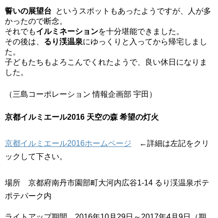
誓いの展望台
というスポットもあったようですが、人が多
かったので断念。
それでも
イルミネーション
を十分堪能できました。
その後は、
るり渓温泉
にゆっくりと入ってから帰宅しまし
た。
子どもたちもよろこんでくれたようで、良い休日になりま
した。
（三島コーポレーション 情報企画部 宇田）
京都イルミエール2016 天空の森 希望の灯火
京都イルミエール2016ホームページ
←詳細は左記をクリ
ックして下さい。
場所 京都府南丹市園部町大河内広谷1-14 るり渓温泉ポテ
ポテパーク内
ライトアップ期間 2016年10月29日～2017年4月9日（期