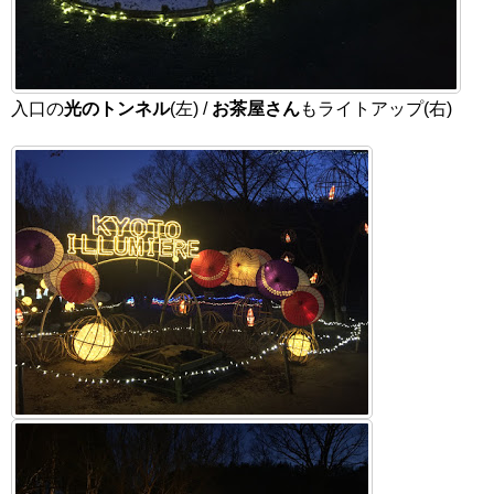
入口の
光のトンネル
(左) /
お茶屋さん
もライトアップ(右)