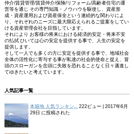
仲介/賃貸管理/賃貸仲介/保険/リフォーム/高齢者住宅の運
営等を通じ その専門知識・ノウハウを駆使し、資産形
成・資産運用および資産保全という連続的な関わりによ
り、それぞれのニーズに最大限応えられるご提案をしてい
ける資産管理会社を目指しています。
それにより お客様の将来における経済的安定・将来不安
の払拭 ひいては心の安定を提供する事で、人生の安定を
提供します。
そして一人でも多くの方に安定を提供する事で、地域社会
全体の活性化に寄与する事が私達の社会的使命と捉え、冒
頭のスローガンを念頭に失敗を恐れることなく日々邁進し
てゆきたいと考えています。
人気記事一覧
本籍地 人気ランキン...
222ビュー
|
2017年6月
29日 に投稿された