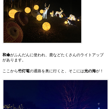
和傘
がふんだんに使われ、鹿などたくさんのライトアップ
があります。
ここから
竹灯篭
の通路を奥に行くと、そこには
光の海
が！