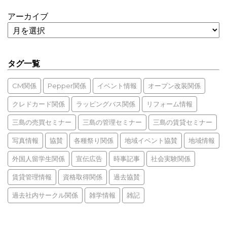
アーカイブ
タグ一覧
CM関係
Pepper関係
イベント情報
オープン改装関係
クレドカード関係
ラッピングバス関係
リフォーム情報
三島の売買セミナー
三島の管理セミナー
三島の賃貸セミナー
写真情報
協賛
各種祭り関係
地域イベント協賛
地域情報
外国人留学生関係
宣伝広告
時事記事
社会実験関係
賃貸管理情報
資格取得関係
過去協賛
過去社内サークル関係
雑学情報
雑記