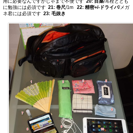
用に必要なんですがじゃまで不便です
20: 目薬
/耳栓ととも
に勉強には必須です
21: 巻尺
/1m
22: 精密+/-ドライバ
/メガ
ネ君には必須です
23: 毛抜き