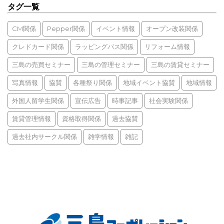
タグ一覧
CM関係
Pepper関係
イベント情報
オープン改装関係
クレドカード関係
ラッピングバス関係
リフォーム情報
三島の売買セミナー
三島の管理セミナー
三島の賃貸セミナー
写真情報
協賛
各種祭り関係
地域イベント協賛
地域情報
外国人留学生関係
宣伝広告
時事記事
社会実験関係
賃貸管理情報
資格取得関係
過去協賛
過去社内サークル関係
雑学情報
雑記