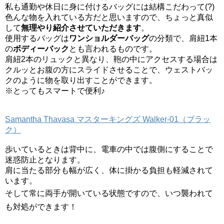
私も通勤や休日に身に付けるバッグには結構こだわって(?)
色んな物を入れている方だと思いますので、ちょっと真似
して
無理やり紹介させていただきます
。
使用するバッグは
ワンショルダーバッグ
の分類で、肩紐1本
の
ボディーバック
とも言われるものです。
肩紐2本のリュックと異なり、鞄の中にアクセスする場合は
クルッとお腹の方にスライドさせることで、ウェストバッ
クのように物を取り出すことができます。
※とってもスマートで便利♪
Samantha Thavasa マスターキングズ Walker-01（ブラッ
ク）
歩いているときは背中に、電車の中では腹側にすることで
迷惑防止となります。
肩に当たる部分も幅が広く、体に掛かる負担も軽減されて
います。
そして常に両手が開いている状態ですので、いつ襲われて
も対処ができます！