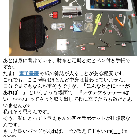
あとは身に着けている、財布と定期と鍵とペン付き手帳で
すか。
たまに
電子書籍
や紙の雑誌が入ることがある程度です。
これでも、ここ5年はほとんど中身は替わっていません。
自分で見てもなんか重そうですが、
『こんなときに○○○が
あれば…』
というような場面で、
『テケテケッテテー♪は
い、○○○♪』
ってさっと取り出して役に立てたら素敵だと思
いませんか♪
私はそう思うんです。
そう、私にとってドラえもんの四次元ポケットが理想形な
んです。
もっと良いバッグがあれば、ぜひ教えて下さい m( _ _ )m