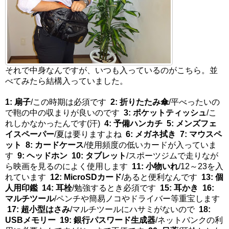
それで中身なんですが、いつも入っているのがこちら。並
べてみたら結構入っていました。
1: 扇子
/この時期は必須です
2: 折りたたみ傘
/平べったいの
で鞄の中の収まりが良いのです
3: ポケットティッシュ
/こ
れしかなかったんです(汗)
4: 予備ハンカチ
5: メンズフェ
イスペーパー
/夏は要りますよね
6: メガネ拭き
7: マウスペ
ット
8: カードケース
/使用頻度の低いカードが入っていま
す
9: ヘッドホン
10: タブレット
/スポーツジムで走りなが
ら映画を見るのによく使用します
11: 小物いれ
/12～23を入
れています
12: MicroSDカード
/あると便利なんです
13: 個
人用印鑑
14: 耳栓
/勉強するとき必須です
15: 耳かき
16:
マルチツール
/ペンチや簡易ノコやドライバー等重宝します
17: 超小型はさみ
/マルチツールにハサミがないので
18:
USBメモリー
19: 銀行パスワード生成器
/ネットバンクの利