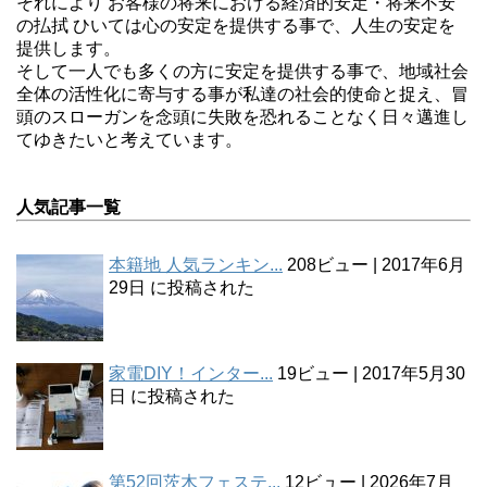
それにより お客様の将来における経済的安定・将来不安
の払拭 ひいては心の安定を提供する事で、人生の安定を
提供します。
そして一人でも多くの方に安定を提供する事で、地域社会
全体の活性化に寄与する事が私達の社会的使命と捉え、冒
頭のスローガンを念頭に失敗を恐れることなく日々邁進し
てゆきたいと考えています。
人気記事一覧
本籍地 人気ランキン...
208ビュー
|
2017年6月
29日 に投稿された
家電DIY！インター...
19ビュー
|
2017年5月30
日 に投稿された
第52回茨木フェステ...
12ビュー
|
2026年7月