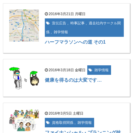
2016年3月21日 月曜日
宣伝広告
,
時事記事
,
過去社内サークル関
係
,
雑学情報
ハーフマラソンへの道 その1
2016年3月18日 金曜日
雑学情報
健康を得るのは大変です…
2016年3月5日 土曜日
資格取得関係
,
雑学情報
ファイナンシャル・プランニング技