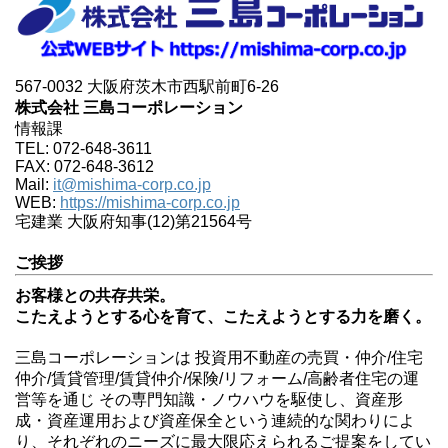
567-0032 大阪府茨木市西駅前町6-26
株式会社 三島コーポレーション
情報課
TEL: 072-648-3611
FAX: 072-648-3612
Mail:
it@mishima-corp.co.jp
WEB:
https://mishima-corp.co.jp
宅建業 大阪府知事(12)第21564号
ご挨拶
お客様との共存共栄。
こたえようとする心を育て、こたえようとする力を磨く。
三島コーポレーションは 投資用不動産の売買・仲介/住宅
仲介/賃貸管理/賃貸仲介/保険/リフォーム/高齢者住宅の運
営等を通じ その専門知識・ノウハウを駆使し、資産形
成・資産運用および資産保全という連続的な関わりによ
り、それぞれのニーズに最大限応えられるご提案をしてい