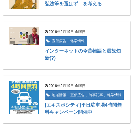
弘法筆を選ばず…を考える
2016年2月19日 金曜日
宣伝広告
,
雑学情報
インターネットの今昔物語と温故知
新(?)
2016年2月19日 金曜日
地域情報
,
宣伝広告
,
時事記事
,
雑学情報
[エキスポシティ]平日駐車場4時間無
料キャンペーン開催中