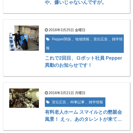
や、嫌いじゃないんですが。
2016年3月25日 金曜日
Pepper関係
,
地域情報
,
宣伝広告
,
雑学情
報
これで2回目、ロボット社員 Pepper
異動のお知らせです！
2016年3月21日 月曜日
宣伝広告
,
時事記事
,
雑学情報
有料老人ホーム スマイルとの懇親会
風景！ えっ、あのタレントが来て…