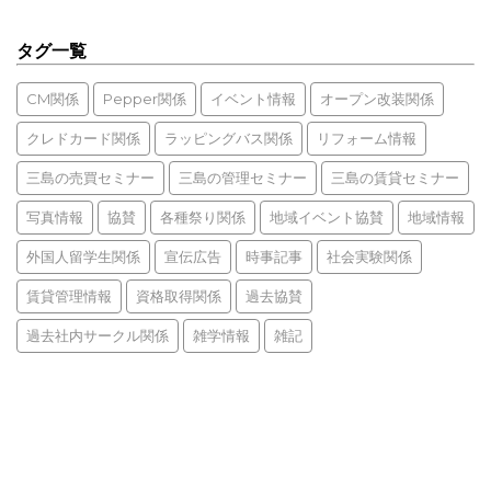
タグ一覧
CM関係
Pepper関係
イベント情報
オープン改装関係
クレドカード関係
ラッピングバス関係
リフォーム情報
三島の売買セミナー
三島の管理セミナー
三島の賃貸セミナー
写真情報
協賛
各種祭り関係
地域イベント協賛
地域情報
外国人留学生関係
宣伝広告
時事記事
社会実験関係
賃貸管理情報
資格取得関係
過去協賛
過去社内サークル関係
雑学情報
雑記