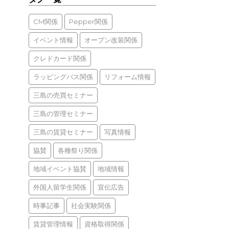
CM関係
Pepper関係
イベント情報
オープン改装関係
クレドカード関係
ラッピングバス関係
リフォーム情報
三島の売買セミナー
三島の管理セミナー
三島の賃貸セミナー
写真情報
協賛
各種祭り関係
地域イベント協賛
地域情報
外国人留学生関係
宣伝広告
時事記事
社会実験関係
賃貸管理情報
資格取得関係