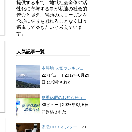
提供する事で、地域社会全体の活
性化に寄与する事が私達の社会的
使命と捉え、冒頭のスローガンを
念頭に失敗を恐れることなく日々
邁進してゆきたいと考えていま
す。
人気記事一覧
本籍地 人気ランキン...
227ビュー
|
2017年6月29
日 に投稿された
夏季休暇のお知らせ（...
36ビュー
|
2026年8月6日
に投稿された
家電DIY！インター...
21