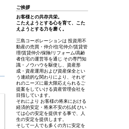
ご挨拶
お客様との共存共栄。
こたえようとする心を育て、こた
えようとする力を磨く。
三島コーポレーションは 投資用不
動産の売買・仲介/住宅仲介/賃貸管
理/賃貸仲介/保険/リフォーム/高齢
者住宅の運営等を通じ その専門知
識・ノウハウを駆使し、資産形
成・資産運用および資産保全とい
う連続的な関わりにより、それぞ
れのニーズに最大限応えられるご
提案をしていける資産管理会社を
目指しています。
それにより お客様の将来における
経済的安定・将来不安の払拭 ひい
ては心の安定を提供する事で、人
生の安定を提供します。
そして一人でも多くの方に安定を