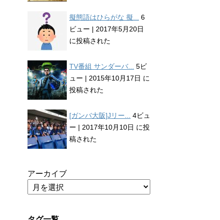
擬態語はひらがな 擬...
6
ビュー
|
2017年5月20日
に投稿された
TV番組 サンダーバ...
5ビ
ュー
|
2015年10月17日 に
投稿された
[ガンバ大阪]Jリー...
4ビュ
ー
|
2017年10月10日 に投
稿された
アーカイブ
タグ一覧