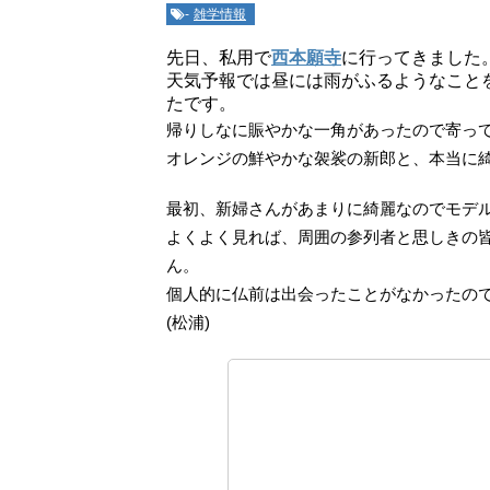
-
雑学情報
先日、私用で
西本願寺
に行ってきました
天気予報では昼には雨がふるようなこと
たです。
帰りしなに賑やかな一角があったので寄っ
オレンジの鮮やかな袈裟の新郎と、本当に
最初、新婦さんがあまりに綺麗なのでモデ
よくよく見れば、周囲の参列者と思しきの
ん。
個人的に仏前は出会ったことがなかったの
(松浦)