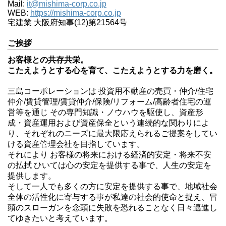
Mail:
it@mishima-corp.co.jp
WEB:
https://mishima-corp.co.jp
宅建業 大阪府知事(12)第21564号
ご挨拶
お客様との共存共栄。
こたえようとする心を育て、こたえようとする力を磨く。
三島コーポレーションは 投資用不動産の売買・仲介/住宅
仲介/賃貸管理/賃貸仲介/保険/リフォーム/高齢者住宅の運
営等を通じ その専門知識・ノウハウを駆使し、資産形
成・資産運用および資産保全という連続的な関わりによ
り、それぞれのニーズに最大限応えられるご提案をしてい
ける資産管理会社を目指しています。
それにより お客様の将来における経済的安定・将来不安
の払拭 ひいては心の安定を提供する事で、人生の安定を
提供します。
そして一人でも多くの方に安定を提供する事で、地域社会
全体の活性化に寄与する事が私達の社会的使命と捉え、冒
頭のスローガンを念頭に失敗を恐れることなく日々邁進し
てゆきたいと考えています。