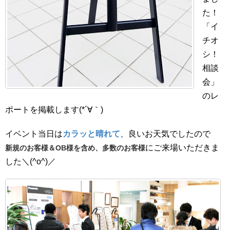
た！
「イ
チオ
シ！
相談
会」
のレ
ポートを掲載します(*´∀｀)
イベント当日は
カラッと晴れて
、良いお天気でしたので
にご来場いただきま
新規のお客様＆OB様を含め、多数のお客様
した＼(^o^)／