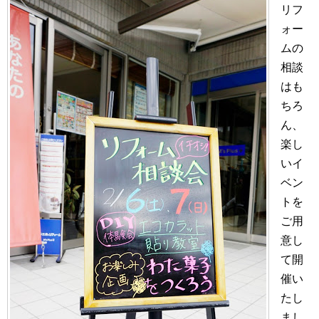
リフ
ォー
ムの
相談
はも
ちろ
ん、
楽し
いイ
ベン
トを
ご用
意し
て開
催い
たし
まし