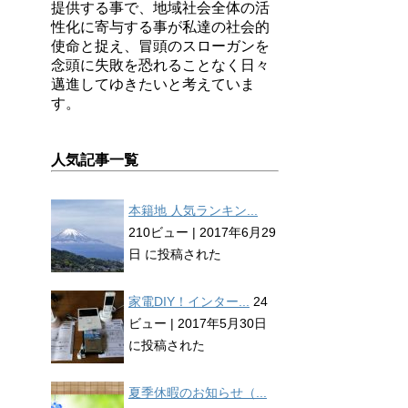
提供する事で、地域社会全体の活
性化に寄与する事が私達の社会的
使命と捉え、冒頭のスローガンを
念頭に失敗を恐れることなく日々
邁進してゆきたいと考えていま
す。
人気記事一覧
本籍地 人気ランキン...
210ビュー
|
2017年6月29
日 に投稿された
家電DIY！インター...
24
ビュー
|
2017年5月30日
に投稿された
夏季休暇のお知らせ（...