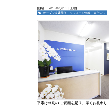
投稿日：2015年6月13日 土曜日
-
オープン改装関係
,
リフォーム情報
,
宣伝広告
平素は格別の ご愛顧を賜り、厚くお礼申し