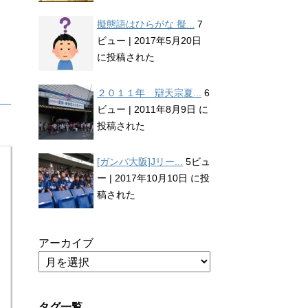
擬態語はひらがな 擬...
7
ビュー
|
2017年5月20日
に投稿された
２０１１年 辯天宗夏...
6
ビュー
|
2011年8月9日 に
投稿された
[ガンバ大阪]Jリー...
5ビュ
ー
|
2017年10月10日 に投
稿された
アーカイブ
タグ一覧