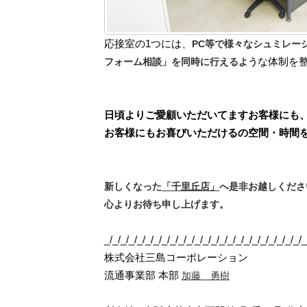
応接室の1つには、
PC等で様々なシュミレー
な体制を
フォーム相談」を同時に行えるよう
日頃よりご愛顧いただいてますお客様にも
お客様にもお喜びいただけるの空間・時間
新しくなった
「千里丘店」
へ是非お越しくださ
心よりお待ち申し上げます。
_/_/_/_/_/_/_/_/_/_/_/_/_/_/_/_/_/_/_/_/_/_/_/_/_
株式会社三島コーポレーション
流通事業部 本部
加藤 勇樹