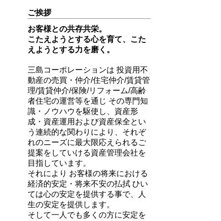
ご挨拶
お客様との共存共栄。
こたえようとする心を育て、こた
えようとする力を磨く。
三島コーポレーションは 投資用不
動産の売買・仲介/住宅仲介/賃貸管
理/賃貸仲介/保険/リフォーム/高齢
者住宅の運営等を通じ その専門知
識・ノウハウを駆使し、資産形
成・資産運用および資産保全とい
う連続的な関わりにより、それぞ
れのニーズに最大限応えられるご
提案をしていける資産管理会社を
目指しています。
それにより お客様の将来における
経済的安定・将来不安の払拭 ひい
ては心の安定を提供する事で、人
生の安定を提供します。
そして一人でも多くの方に安定を