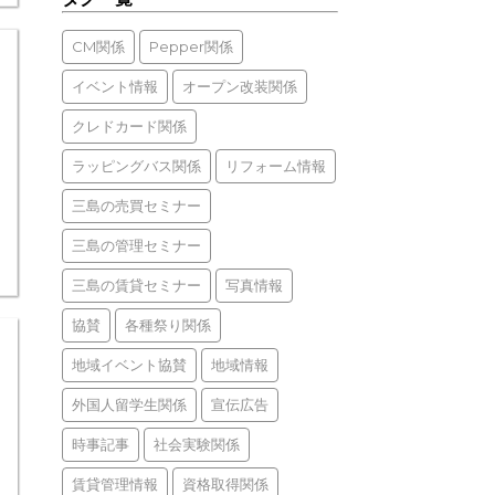
CM関係
Pepper関係
イベント情報
オープン改装関係
クレドカード関係
ラッピングバス関係
リフォーム情報
三島の売買セミナー
三島の管理セミナー
三島の賃貸セミナー
写真情報
協賛
各種祭り関係
地域イベント協賛
地域情報
外国人留学生関係
宣伝広告
時事記事
社会実験関係
賃貸管理情報
資格取得関係