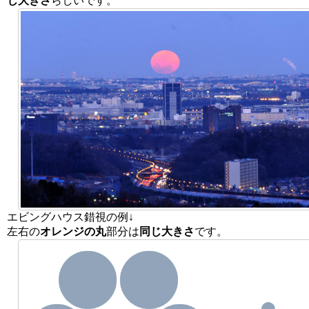
じ大きさ
らしいです。
エビングハウス錯視の例↓
左右の
オレンジの丸
部分は
同じ大きさ
です。