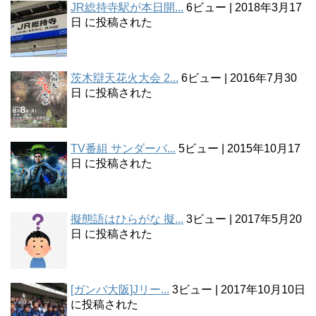
JR総持寺駅が本日開...
6ビュー
|
2018年3月17
日 に投稿された
茨木辯天花火大会 2...
6ビュー
|
2016年7月30
日 に投稿された
TV番組 サンダーバ...
5ビュー
|
2015年10月17
日 に投稿された
擬態語はひらがな 擬...
3ビュー
|
2017年5月20
日 に投稿された
[ガンバ大阪]Jリー...
3ビュー
|
2017年10月10日
に投稿された