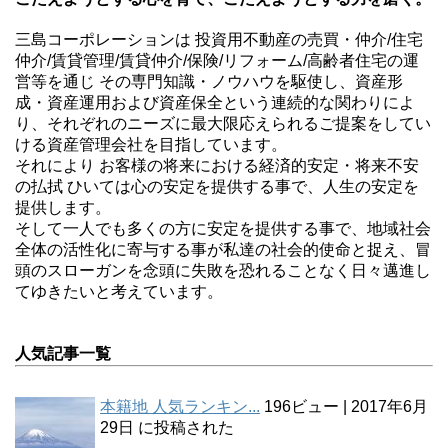
三島コーポレーションは 投資用不動産の売買・仲介/住宅
仲介/賃貸管理/賃貸仲介/保険/リフォーム/高齢者住宅の運
営等を通じ その専門知識・ノウハウを駆使し、資産形
成・資産運用および資産保全という連続的な関わりによ
り、それぞれのニーズに最大限応えられるご提案をしてい
ける資産管理会社を目指しています。
それにより お客様の将来における経済的安定・将来不安
の払拭 ひいては心の安定を提供する事で、人生の安定を
提供します。
そして一人でも多くの方に安定を提供する事で、地域社会
全体の活性化に寄与する事が私達の社会的使命と捉え、冒
頭のスローガンを念頭に失敗を恐れることなく日々邁進し
てゆきたいと考えています。
人気記事一覧
本籍地 人気ランキン...
196ビュー
|
2017年6月
29日 に投稿された