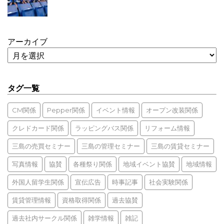
アーカイブ
タグ一覧
CM関係
Pepper関係
イベント情報
オープン改装関係
クレドカード関係
ラッピングバス関係
リフォーム情報
三島の売買セミナー
三島の管理セミナー
三島の賃貸セミナー
写真情報
協賛
各種祭り関係
地域イベント協賛
地域情報
外国人留学生関係
宣伝広告
時事記事
社会実験関係
賃貸管理情報
資格取得関係
過去協賛
過去社内サークル関係
雑学情報
雑記