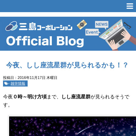
今夜、しし座流星群が見られるかも！？
投稿日：2016年11月17日 木曜日
-
雑学情報
今夜
０時～明け方頃
まで、
しし座流星群
が見られるそうで
す。