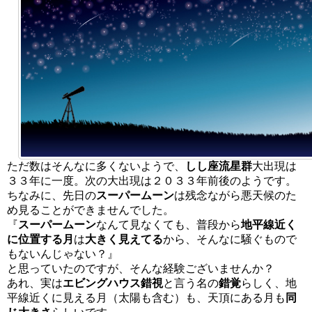
ただ数はそんなに多くないようで、
しし座流星群
大出現は
３３年に一度。次の大出現は２０３３年前後のようです。
ちなみに、先日の
スーパームーン
は残念ながら悪天候のた
め見ることができませんでした。
『
スーパームーン
なんて見なくても、普段から
地平線近く
に位置する月
は
大きく見えてる
から、そんなに騒ぐもので
もないんじゃない？』
と思っていたのですが、そんな経験ございませんか？
あれ、実は
エビングハウス錯視
と言う名の
錯覚
らしく、地
平線近くに見える月（太陽も含む）も、天頂にある月も
同