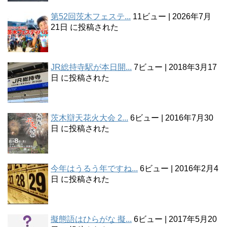
第52回茨木フェステ...
11ビュー
|
2026年7月
21日 に投稿された
JR総持寺駅が本日開...
7ビュー
|
2018年3月17
日 に投稿された
茨木辯天花火大会 2...
6ビュー
|
2016年7月30
日 に投稿された
今年はうるう年ですね...
6ビュー
|
2016年2月4
日 に投稿された
擬態語はひらがな 擬...
6ビュー
|
2017年5月20