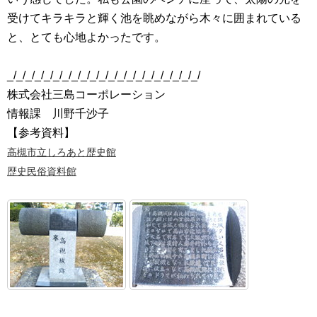
受けてキラキラと輝く池を眺めながら木々に囲まれている
と、とても心地よかったです。
_/_/_/_/_/_/_/_/_/_/_/_/_/_/_/_/_/_/_/_/_/
株式会社三島コーポレーション
情報課 川野千沙子
【参考資料】
高槻市立しろあと歴史館
歴史民俗資料館