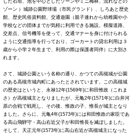
した石垣、池を中心としたゾーンやミニ梅林、流れなどの
ゾーン ）城跡公園野球場（市民グランド）、しろあと歴史
館、歴史民俗資料館、交通遊園（親子連れから幼稚園や小
学校などの団体までが気軽に利用できる施設。模擬道路、
交差点、信号機等を使って、交通マナーを身に付けられる
ように交通指導を行っており、ゴーカートの貸出利用は３
歳から小学２年生まで、利用の際は保護者同伴）に大別さ
れます。
さて、城跡公園という名称の通り、かつての高槻城が公園
のある高槻市城内町にあったとされています。この高槻城
の歴史はというと、永禄12年(1569年)に和田惟政（これま
さ）が高槻城主となりましたが、元亀2年(1571年)に白井河
原の合戦で戦死し、その後、惟政の子、惟長が城主となり
ました。さらに、元亀4年(1573年)には和田惟政の家臣であ
る高山飛騨守・高山右近父子が和田惟長を滅ぼしました。
そして、天正元年(1573年)に高山右近が高槻城主になった