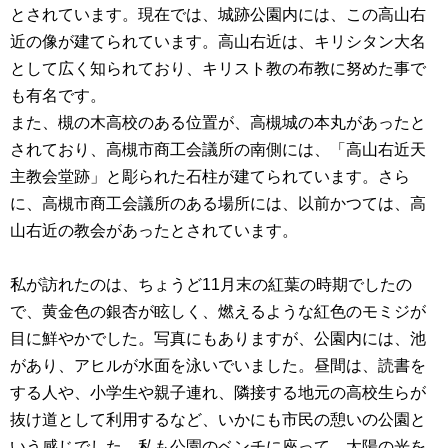
とされています。現在では、城跡公園内には、この高山右
近の像が建てられています。高山右近は、キリシタン大名
として広く知られており、キリスト教の布教に努めた事で
も有名です。
また、槻の木高校のある位置が、高槻城の本丸があったと
されており、高槻市商工会議所の南側には、「高山右近天
主教会堂跡」と彫られた石柱が建てられています。さら
に、高槻市商工会議所のある場所には、以前かつては、高
山右近の教会があったとされています。
私が訪れたのは、ちょうど11月末の紅葉の時期でしたの
で、黄金色の銀杏が眩しく、燃えるような紅色のモミジが
目に鮮やかでした。写真にもありますが、公園内には、池
があり、アヒルが水面を泳いでいました。昼間は、読書を
する人や、小学生や親子連れ、隣接する地元の高校生らが
抜け道として利用するなど、いかにも市民の憩いの公園と
いう感じでした。私も公園のベンチに座って、太陽の光を