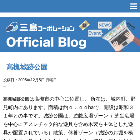
高槻城跡公園
投稿日：2005年12月5日 月曜日
は高槻市の中心に位置し、 所在は、城内町、野
高槻城跡公園
見町内にあります。面積は約４．４４haで、開設は昭和３
１年との事です。城跡公園は、遊戯広場ゾーン（ 芝生広場
を中心にアスレチック的な遊具を含め木製を主体とした遊
具が配置されている）散策、休養ゾーン（城跡のお堀を模