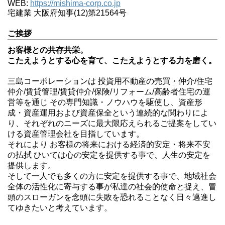
WEB:
https://mishima-corp.co.jp
宅建業 大阪府知事(12)第21564号
ご挨拶
お客様との共存共栄。
こたえようとする心を育て、こたえようとする力を磨く。
三島コーポレーションは 投資用不動産の売買・仲介/住宅
仲介/賃貸管理/賃貸仲介/保険/リフォーム/高齢者住宅の運
営等を通じ その専門知識・ノウハウを駆使し、資産形
成・資産運用および資産保全という連続的な関わりによ
り、それぞれのニーズに最大限応えられるご提案をしてい
ける資産管理会社を目指しています。
それにより お客様の将来における経済的安定・将来不安
の払拭 ひいては心の安定を提供する事で、人生の安定を
提供します。
そして一人でも多くの方に安定を提供する事で、地域社会
全体の活性化に寄与する事が私達の社会的使命と捉え、冒
頭のスローガンを念頭に失敗を恐れることなく日々邁進し
てゆきたいと考えています。