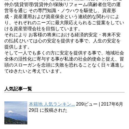
仲介/賃貸管理/賃貸仲介/保険/リフォーム/高齢者住宅の運
営等を通じ その専門知識・ノウハウを駆使し、資産形
成・資産運用および資産保全という連続的な関わりによ
り、それぞれのニーズに最大限応えられるご提案をしてい
ける資産管理会社を目指しています。
それにより お客様の将来における経済的安定・将来不安
の払拭 ひいては心の安定を提供する事で、人生の安定を
提供します。
そして一人でも多くの方に安定を提供する事で、地域社会
全体の活性化に寄与する事が私達の社会的使命と捉え、冒
頭のスローガンを念頭に失敗を恐れることなく日々邁進し
てゆきたいと考えています。
人気記事一覧
本籍地 人気ランキン...
209ビュー
|
2017年6月
29日 に投稿された