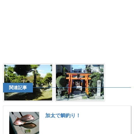
関連記事
加太で鯛釣り！