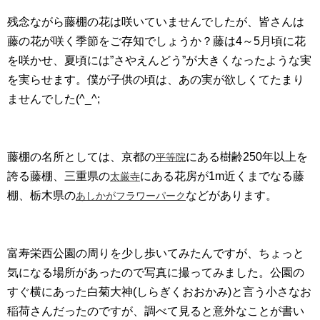
残念ながら藤棚の花は咲いていませんでしたが、皆さんは
藤の花が咲く季節をご存知でしょうか？藤は4～5月頃に花
を咲かせ、夏頃には”さやえんどう”が大きくなったような実
を実らせます。僕が子供の頃は、あの実が欲しくてたまり
ませんでした(^_^;
藤棚の名所としては、京都の
にある樹齢250年以上を
平等院
誇る藤棚、三重県の
にある花房が1m近くまでなる藤
太厳寺
棚、栃木県の
などがあります。
あしかがフラワーパーク
富寿栄西公園の周りを少し歩いてみたんですが、ちょっと
気になる場所があったので写真に撮ってみました。公園の
すぐ横にあった白菊大神(しらぎくおおかみ)と言う小さなお
稲荷さんだったのですが、調べて見ると意外なことが書い