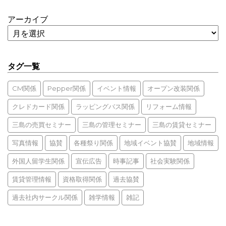
アーカイブ
タグ一覧
CM関係
Pepper関係
イベント情報
オープン改装関係
クレドカード関係
ラッピングバス関係
リフォーム情報
三島の売買セミナー
三島の管理セミナー
三島の賃貸セミナー
写真情報
協賛
各種祭り関係
地域イベント協賛
地域情報
外国人留学生関係
宣伝広告
時事記事
社会実験関係
賃貸管理情報
資格取得関係
過去協賛
過去社内サークル関係
雑学情報
雑記