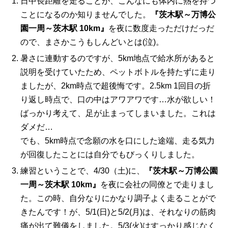
日中長距離を走ることが、こんなにも体内に熱を持つ
ことになるのか知りませんでした。
『茨木駅～万博公
園一周～茨木駅 10km』
を夜に数度走っただけだっだ
ので、まさかこうもしんどいとは(泣)。
暑さに連動するのですが、5km地点で給水所があると
説明を受けていたため、ペットボトルを持たずに走り
ましたが、2km時点で超後悔です。2.5km 1回目の折
り返し時点で、口の中はアワアワです…水が欲しい！
ばっかり考えて、足が止まってしまいました。これは
ダメだ…
でも、5km時点で念願の水を口にした途端、走る気力
が回復したことには自分でもびっくりしました。
練習ということで、4/30（土)に、
『茨木駅～万博公園
一周～茨木駅 10km』
を夜に会社の同僚とで走りまし
た。この時、自分なりにかなり調子よく走ることがで
きたんです！が、5/1(日)と5/2(月)は、それなりの筋肉
痛が出て難儀をしました。5/3(火)はすっかり感じなく