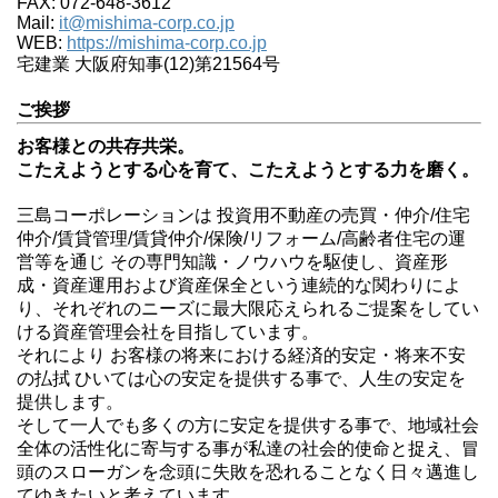
FAX: 072-648-3612
Mail:
it@mishima-corp.co.jp
WEB:
https://mishima-corp.co.jp
宅建業 大阪府知事(12)第21564号
ご挨拶
お客様との共存共栄。
こたえようとする心を育て、こたえようとする力を磨く。
三島コーポレーションは 投資用不動産の売買・仲介/住宅
仲介/賃貸管理/賃貸仲介/保険/リフォーム/高齢者住宅の運
営等を通じ その専門知識・ノウハウを駆使し、資産形
成・資産運用および資産保全という連続的な関わりによ
り、それぞれのニーズに最大限応えられるご提案をしてい
ける資産管理会社を目指しています。
それにより お客様の将来における経済的安定・将来不安
の払拭 ひいては心の安定を提供する事で、人生の安定を
提供します。
そして一人でも多くの方に安定を提供する事で、地域社会
全体の活性化に寄与する事が私達の社会的使命と捉え、冒
頭のスローガンを念頭に失敗を恐れることなく日々邁進し
てゆきたいと考えています。