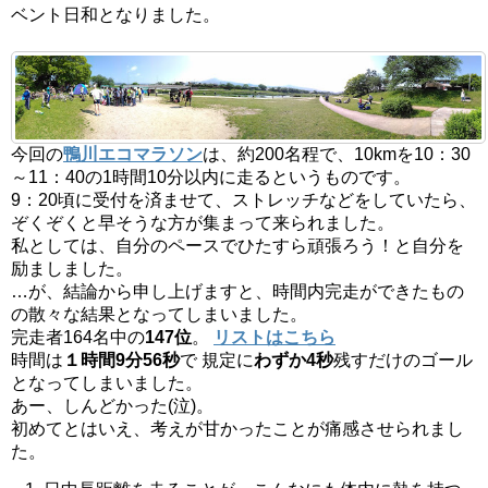
ベント日和となりました。
今回の
鴨川エコマラソン
は、約200名程で、10kmを10：30
～11：40の1時間10分以内に走るというものです。
9：20頃に受付を済ませて、ストレッチなどをしていたら、
ぞくぞくと早そうな方が集まって来られました。
私としては、自分のペースでひたすら頑張ろう！と自分を
励ましました。
…が、結論から申し上げますと、時間内完走ができたもの
の散々な結果となってしまいました。
完走者164名中の
147位
。
リストはこちら
時間は
１時間9分56秒
で 規定に
わずか4秒
残すだけのゴール
となってしまいました。
あー、しんどかった(泣)。
初めてとはいえ、考えが甘かったことが痛感させられまし
た。