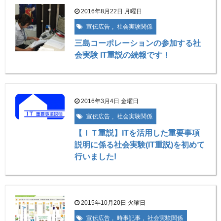
2016年8月22日 月曜日
宣伝広告
,
社会実験関係
三島コーポレーションの参加する社
会実験 IT重説の続報です！
2016年3月4日 金曜日
宣伝広告
,
社会実験関係
【ＩＴ重説】ITを活用した重要事項
説明に係る社会実験(IT重説)を初めて
行いました!
2015年10月20日 火曜日
宣伝広告
,
時事記事
,
社会実験関係