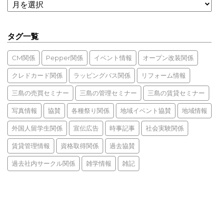
タグ一覧
CM関係
Pepper関係
イベント情報
オープン改装関係
クレドカード関係
ラッピングバス関係
リフォーム情報
三島の売買セミナー
三島の管理セミナー
三島の賃貸セミナー
写真情報
協賛
各種祭り関係
地域イベント協賛
地域情報
外国人留学生関係
宣伝広告
時事記事
社会実験関係
賃貸管理情報
資格取得関係
過去協賛
過去社内サークル関係
雑学情報
雑記