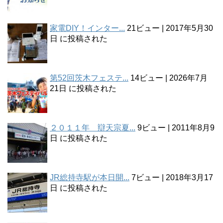
家電DIY！インター...
21ビュー
|
2017年5月30
日 に投稿された
第52回茨木フェステ...
14ビュー
|
2026年7月
21日 に投稿された
２０１１年 辯天宗夏...
9ビュー
|
2011年8月9
日 に投稿された
JR総持寺駅が本日開...
7ビュー
|
2018年3月17
日 に投稿された