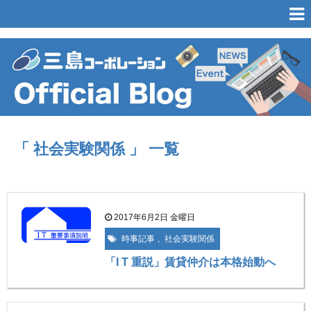
「 社会実験関係 」 一覧
2017年6月2日 金曜日
時事記事
,
社会実験関係
「I T 重説」賃貸仲介は本格始動へ