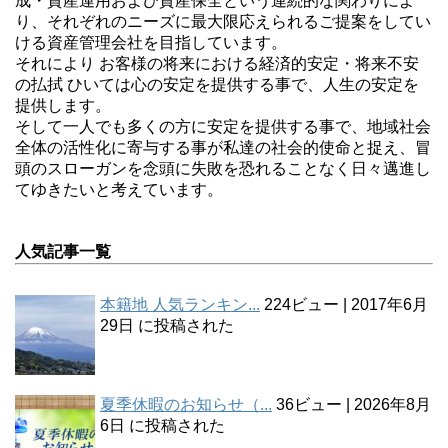
成・資産運用および資産保全という連続的な関わりによ
り、それぞれのニーズに最大限応えられるご提案をしてい
ける資産管理会社を目指しています。
それにより お客様の将来における経済的安定・将来不安
の払拭 ひいては心の安定を提供する事で、人生の安定を
提供します。
そして一人でも多くの方に安定を提供する事で、地域社会
全体の活性化に寄与する事が私達の社会的使命と捉え、冒
頭のスローガンを念頭に失敗を恐れることなく日々邁進し
てゆきたいと考えています。
人気記事一覧
本籍地 人気ランキン...
224ビュー
|
2017年6月
29日 に投稿された
夏季休暇のお知らせ（...
36ビュー
|
2026年8月
6日 に投稿された