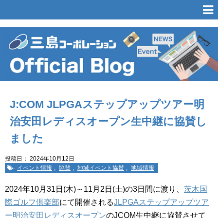
J:COM JLPGAステップアップツアー明
治安田レディスオープン生中継に協賛し
ました
投稿日：
2024年10月12日
-
イベント情報
,
協賛
,
地域イベント協賛
,
地域情報
2024年10月31日(木)～11月2日(土)の3日間に渡り、
茨木国
際ゴルフ倶楽部
にて開催される
JLPGAステップアップツア
ー明治安田レディスオープン
のJCOM生中継に協賛させて