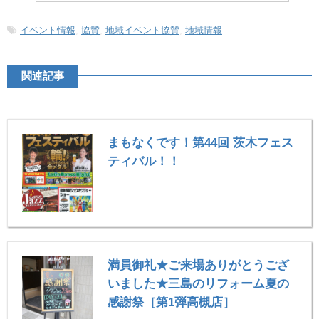
-
イベント情報
,
協賛
,
地域イベント協賛
,
地域情報
関連記事
まもなくです！第44回 茨木フェス
ティバル！！
満員御礼★ご来場ありがとうござ
いました★三島のリフォーム夏の
感謝祭［第1弾高槻店］