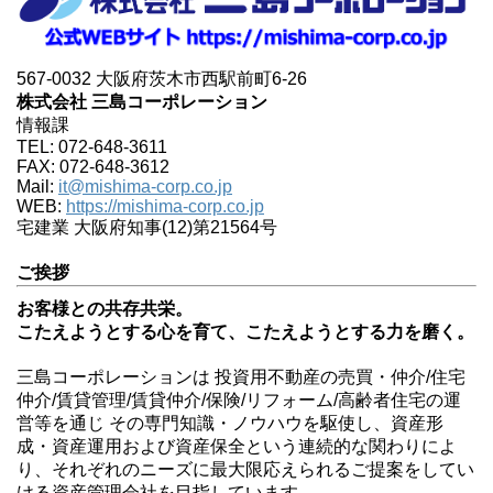
567-0032 大阪府茨木市西駅前町6-26
株式会社 三島コーポレーション
情報課
TEL: 072-648-3611
FAX: 072-648-3612
Mail:
it@mishima-corp.co.jp
WEB:
https://mishima-corp.co.jp
宅建業 大阪府知事(12)第21564号
ご挨拶
お客様との共存共栄。
こたえようとする心を育て、こたえようとする力を磨く。
三島コーポレーションは 投資用不動産の売買・仲介/住宅
仲介/賃貸管理/賃貸仲介/保険/リフォーム/高齢者住宅の運
営等を通じ その専門知識・ノウハウを駆使し、資産形
成・資産運用および資産保全という連続的な関わりによ
り、それぞれのニーズに最大限応えられるご提案をしてい
ける資産管理会社を目指しています。