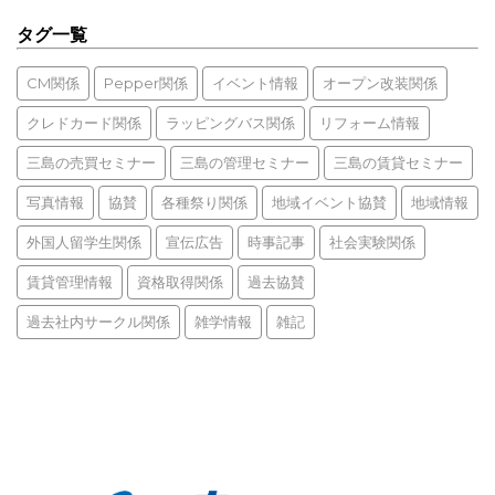
タグ一覧
CM関係
Pepper関係
イベント情報
オープン改装関係
クレドカード関係
ラッピングバス関係
リフォーム情報
三島の売買セミナー
三島の管理セミナー
三島の賃貸セミナー
写真情報
協賛
各種祭り関係
地域イベント協賛
地域情報
外国人留学生関係
宣伝広告
時事記事
社会実験関係
賃貸管理情報
資格取得関係
過去協賛
過去社内サークル関係
雑学情報
雑記