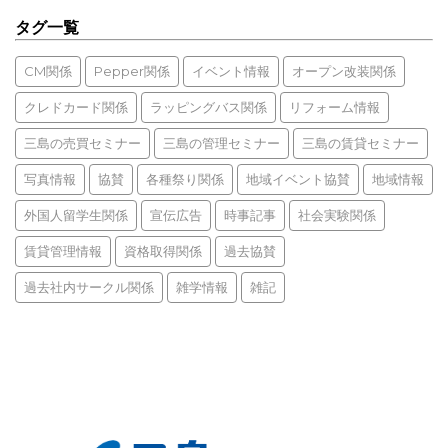
タグ一覧
CM関係
Pepper関係
イベント情報
オープン改装関係
クレドカード関係
ラッピングバス関係
リフォーム情報
三島の売買セミナー
三島の管理セミナー
三島の賃貸セミナー
写真情報
協賛
各種祭り関係
地域イベント協賛
地域情報
外国人留学生関係
宣伝広告
時事記事
社会実験関係
賃貸管理情報
資格取得関係
過去協賛
過去社内サークル関係
雑学情報
雑記