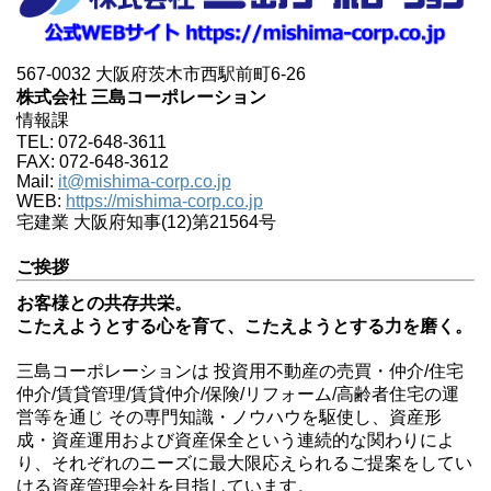
567-0032 大阪府茨木市西駅前町6-26
株式会社 三島コーポレーション
情報課
TEL: 072-648-3611
FAX: 072-648-3612
Mail:
it@mishima-corp.co.jp
WEB:
https://mishima-corp.co.jp
宅建業 大阪府知事(12)第21564号
ご挨拶
お客様との共存共栄。
こたえようとする心を育て、こたえようとする力を磨く。
三島コーポレーションは 投資用不動産の売買・仲介/住宅
仲介/賃貸管理/賃貸仲介/保険/リフォーム/高齢者住宅の運
営等を通じ その専門知識・ノウハウを駆使し、資産形
成・資産運用および資産保全という連続的な関わりによ
り、それぞれのニーズに最大限応えられるご提案をしてい
ける資産管理会社を目指しています。