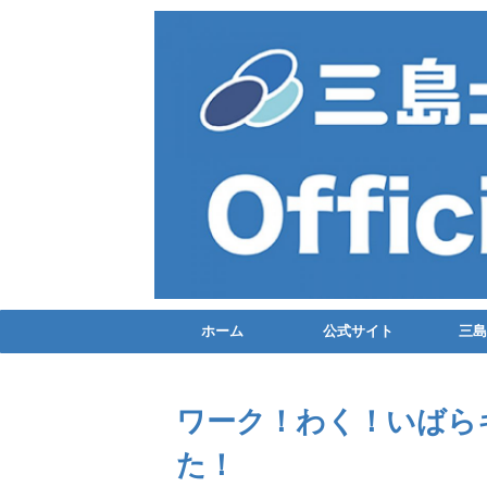
ホーム
公式サイト
三島
ワーク！わく！いばら
た！