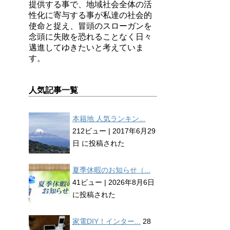
提供する事で、地域社会全体の活
性化に寄与する事が私達の社会的
使命と捉え、冒頭のスローガンを
念頭に失敗を恐れることなく日々
邁進してゆきたいと考えていま
す。
人気記事一覧
本籍地 人気ランキン...
212ビュー
|
2017年6月29
日 に投稿された
夏季休暇のお知らせ（...
41ビュー
|
2026年8月6日
に投稿された
家電DIY！インター...
28