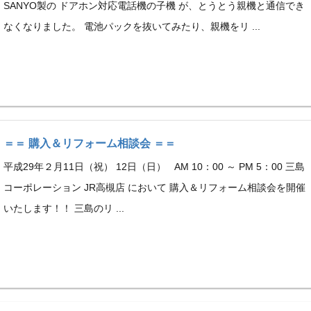
SANYO製の ドアホン対応電話機の子機 が、とうとう親機と通信でき
なくなりました。 電池パックを抜いてみたり、親機をリ ...
＝＝ 購入＆リフォーム相談会 ＝＝
平成29年２月11日（祝） 12日（日） AM 10：00 ～ PM 5：00 三島
コーポレーション JR高槻店 において 購入＆リフォーム相談会を開催
いたします！！ 三島のリ ...