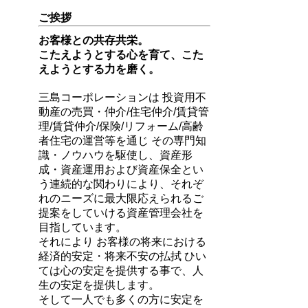
ご挨拶
お客様との共存共栄。
こたえようとする心を育て、こた
えようとする力を磨く。
三島コーポレーションは 投資用不
動産の売買・仲介/住宅仲介/賃貸管
理/賃貸仲介/保険/リフォーム/高齢
者住宅の運営等を通じ その専門知
識・ノウハウを駆使し、資産形
成・資産運用および資産保全とい
う連続的な関わりにより、それぞ
れのニーズに最大限応えられるご
提案をしていける資産管理会社を
目指しています。
それにより お客様の将来における
経済的安定・将来不安の払拭 ひい
ては心の安定を提供する事で、人
生の安定を提供します。
そして一人でも多くの方に安定を