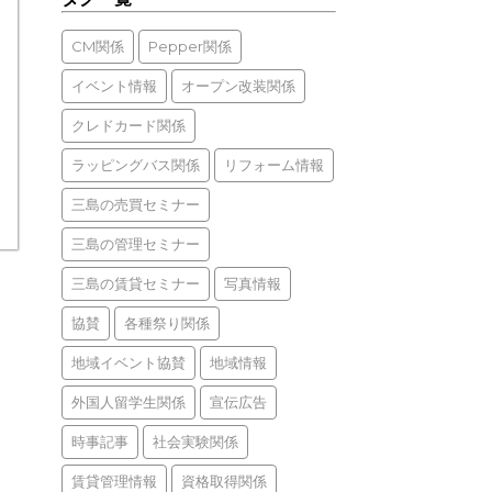
CM関係
Pepper関係
イベント情報
オープン改装関係
クレドカード関係
ラッピングバス関係
リフォーム情報
三島の売買セミナー
三島の管理セミナー
三島の賃貸セミナー
写真情報
協賛
各種祭り関係
地域イベント協賛
地域情報
外国人留学生関係
宣伝広告
時事記事
社会実験関係
賃貸管理情報
資格取得関係