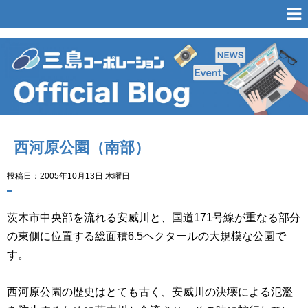
西河原公園（南部）
投稿日：2005年10月13日 木曜日
茨木市中央部を流れる安威川と、国道171号線が重なる部分
の東側に位置する総面積6.5ヘクタールの大規模な公園で
す。
西河原公園の歴史はとても古く、安威川の決壊による氾濫