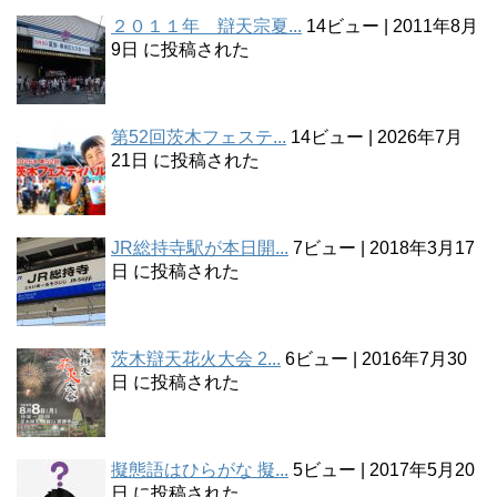
２０１１年 辯天宗夏...
14ビュー
|
2011年8月
9日 に投稿された
第52回茨木フェステ...
14ビュー
|
2026年7月
21日 に投稿された
JR総持寺駅が本日開...
7ビュー
|
2018年3月17
日 に投稿された
茨木辯天花火大会 2...
6ビュー
|
2016年7月30
日 に投稿された
擬態語はひらがな 擬...
5ビュー
|
2017年5月20
日 に投稿された