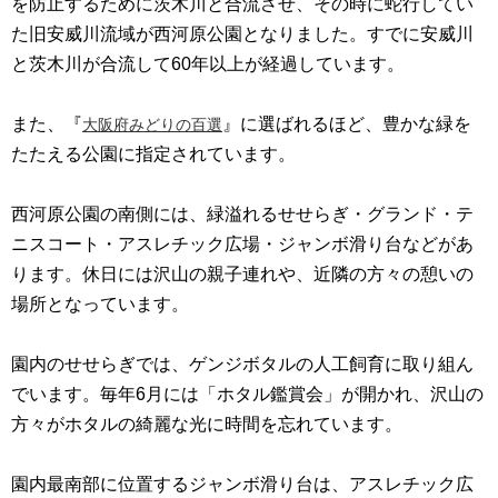
を防止するために茨木川と合流させ、その時に蛇行してい
た旧安威川流域が西河原公園となりました。すでに安威川
と茨木川が合流して60年以上が経過しています。
また、『
』に選ばれるほど、豊かな緑を
大阪府みどりの百選
たたえる公園に指定されています。
西河原公園の南側には、緑溢れるせせらぎ・グランド・テ
ニスコート・アスレチック広場・ジャンボ滑り台などがあ
ります。休日には沢山の親子連れや、近隣の方々の憩いの
場所となっています。
園内のせせらぎでは、ゲンジボタルの人工飼育に取り組ん
でいます。毎年6月には「ホタル鑑賞会」が開かれ、沢山の
方々がホタルの綺麗な光に時間を忘れています。
園内最南部に位置するジャンボ滑り台は、アスレチック広