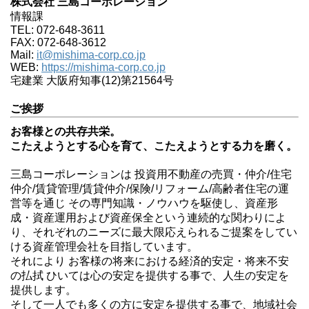
株式会社 三島コーポレーション
情報課
TEL: 072-648-3611
FAX: 072-648-3612
Mail:
it@mishima-corp.co.jp
WEB:
https://mishima-corp.co.jp
宅建業 大阪府知事(12)第21564号
ご挨拶
お客様との共存共栄。
こたえようとする心を育て、こたえようとする力を磨く。
三島コーポレーションは 投資用不動産の売買・仲介/住宅
仲介/賃貸管理/賃貸仲介/保険/リフォーム/高齢者住宅の運
営等を通じ その専門知識・ノウハウを駆使し、資産形
成・資産運用および資産保全という連続的な関わりによ
り、それぞれのニーズに最大限応えられるご提案をしてい
ける資産管理会社を目指しています。
それにより お客様の将来における経済的安定・将来不安
の払拭 ひいては心の安定を提供する事で、人生の安定を
提供します。
そして一人でも多くの方に安定を提供する事で、地域社会