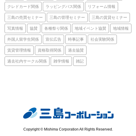
クレドカード関係
ラッピングバス関係
リフォーム情報
三島の売買セミナー
三島の管理セミナー
三島の賃貸セミナー
写真情報
協賛
各種祭り関係
地域イベント協賛
地域情報
外国人留学生関係
宣伝広告
時事記事
社会実験関係
賃貸管理情報
資格取得関係
過去協賛
過去社内サークル関係
雑学情報
雑記
Copyright © Mishima Corporation All Rights Reserved.