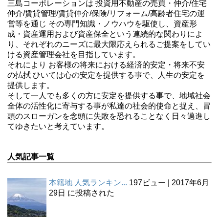
三島コーポレーションは 投資用不動産の売買・仲介/住宅
仲介/賃貸管理/賃貸仲介/保険/リフォーム/高齢者住宅の運
営等を通じ その専門知識・ノウハウを駆使し、資産形
成・資産運用および資産保全という連続的な関わりによ
り、それぞれのニーズに最大限応えられるご提案をしてい
ける資産管理会社を目指しています。
それにより お客様の将来における経済的安定・将来不安
の払拭 ひいては心の安定を提供する事で、人生の安定を
提供します。
そして一人でも多くの方に安定を提供する事で、地域社会
全体の活性化に寄与する事が私達の社会的使命と捉え、冒
頭のスローガンを念頭に失敗を恐れることなく日々邁進し
てゆきたいと考えています。
人気記事一覧
本籍地 人気ランキン...
197ビュー
|
2017年6月
29日 に投稿された