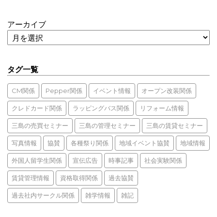
アーカイブ
タグ一覧
CM関係
Pepper関係
イベント情報
オープン改装関係
クレドカード関係
ラッピングバス関係
リフォーム情報
三島の売買セミナー
三島の管理セミナー
三島の賃貸セミナー
写真情報
協賛
各種祭り関係
地域イベント協賛
地域情報
外国人留学生関係
宣伝広告
時事記事
社会実験関係
賃貸管理情報
資格取得関係
過去協賛
過去社内サークル関係
雑学情報
雑記