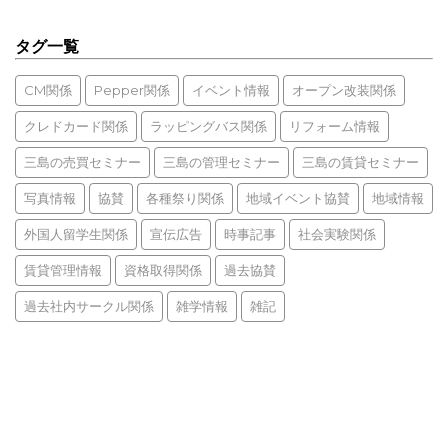
タグ一覧
CM関係
Pepper関係
イベント情報
オープン改装関係
クレドカード関係
ラッピングバス関係
リフォーム情報
三島の売買セミナー
三島の管理セミナー
三島の賃貸セミナー
写真情報
協賛
各種祭り関係
地域イベント協賛
地域情報
外国人留学生関係
宣伝広告
時事記事
社会実験関係
賃貸管理情報
資格取得関係
過去協賛
過去社内サークル関係
雑学情報
雑記