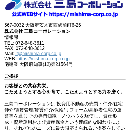
567-0032 大阪府茨木市西駅前町6-26
株式会社 三島コーポレーション
情報課
TEL: 072-648-3611
FAX: 072-648-3612
Mail:
it@mishima-corp.co.jp
WEB:
https://mishima-corp.co.jp
宅建業 大阪府知事(12)第21564号
ご挨拶
お客様との共存共栄。
こたえようとする心を育て、こたえようとする力を磨く。
三島コーポレーションは 投資用不動産の売買・仲介/住宅
仲介/賃貸管理/賃貸仲介/保険/リフォーム/高齢者住宅の運
営等を通じ その専門知識・ノウハウを駆使し、資産形
成・資産運用および資産保全という連続的な関わりによ
り、それぞれのニーズに最大限応えられるご提案をしてい