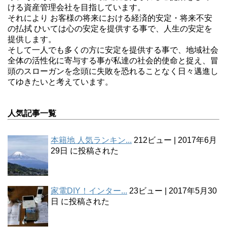
ける資産管理会社を目指しています。
それにより お客様の将来における経済的安定・将来不安
の払拭 ひいては心の安定を提供する事で、人生の安定を
提供します。
そして一人でも多くの方に安定を提供する事で、地域社会
全体の活性化に寄与する事が私達の社会的使命と捉え、冒
頭のスローガンを念頭に失敗を恐れることなく日々邁進し
てゆきたいと考えています。
人気記事一覧
本籍地 人気ランキン...
212ビュー
|
2017年6月
29日 に投稿された
家電DIY！インター...
23ビュー
|
2017年5月30
日 に投稿された