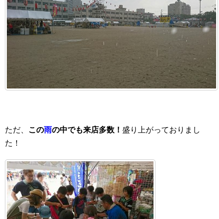
ただ、
この
雨
の中でも来店多数！
盛り上がっておりまし
た！