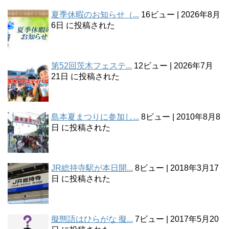
夏季休暇のお知らせ（...
16ビュー
|
2026年8月
6日 に投稿された
第52回茨木フェステ...
12ビュー
|
2026年7月
21日 に投稿された
島本夏まつりに参加し...
8ビュー
|
2010年8月8
日 に投稿された
JR総持寺駅が本日開...
8ビュー
|
2018年3月17
日 に投稿された
擬態語はひらがな 擬...
7ビュー
|
2017年5月20