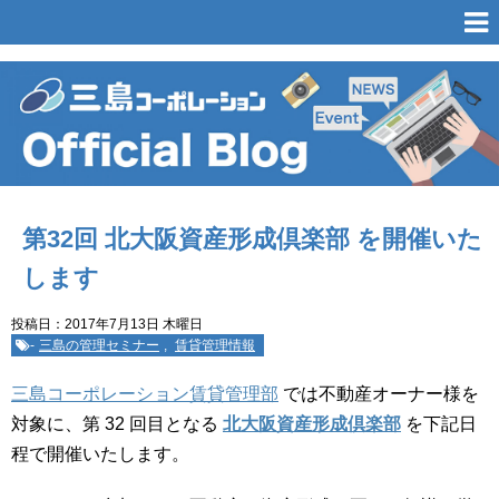
第32回 北大阪資産形成倶楽部 を開催いた
します
投稿日：2017年7月13日 木曜日
-
三島の管理セミナー
,
賃貸管理情報
三島コーポレーション賃貸管理部
では不動産オーナー様を
対象に、第 32 回目となる
北大阪資産形成倶楽部
を下記日
程で開催いたします。