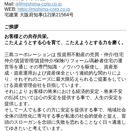
Mail:
it@mishima-corp.co.jp
WEB:
https://mishima-corp.co.jp
宅建業 大阪府知事(12)第21564号
ご挨拶
お客様との共存共栄。
こたえようとする心を育て、こたえようとする力を磨く。
三島コーポレーションは 投資用不動産の売買・仲介/住宅
仲介/賃貸管理/賃貸仲介/保険/リフォーム/高齢者住宅の運
営等を通じ その専門知識・ノウハウを駆使し、資産形
成・資産運用および資産保全という連続的な関わりによ
り、それぞれのニーズに最大限応えられるご提案をしてい
ける資産管理会社を目指しています。
それにより お客様の将来における経済的安定・将来不安
の払拭 ひいては心の安定を提供する事で、人生の安定を
提供します。
そして一人でも多くの方に安定を提供する事で、地域社会
全体の活性化に寄与する事が私達の社会的使命と捉え、冒
頭のスローガンを念頭に失敗を恐れることなく日々邁進し
てゆきたいと考えています。