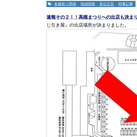
-
各種祭り関係
,
地域情報
,
宣伝広告
,
時事記事
速報その２！！高槻まつりへの出店も決ま
じ引き屋』の出店場所が決まりました。