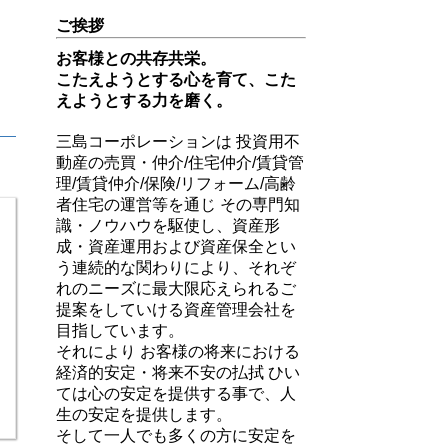
ご挨拶
お客様との共存共栄。
こたえようとする心を育て、こた
えようとする力を磨く。
三島コーポレーションは 投資用不
動産の売買・仲介/住宅仲介/賃貸管
理/賃貸仲介/保険/リフォーム/高齢
者住宅の運営等を通じ その専門知
識・ノウハウを駆使し、資産形
成・資産運用および資産保全とい
う連続的な関わりにより、それぞ
れのニーズに最大限応えられるご
提案をしていける資産管理会社を
目指しています。
それにより お客様の将来における
経済的安定・将来不安の払拭 ひい
ては心の安定を提供する事で、人
生の安定を提供します。
そして一人でも多くの方に安定を