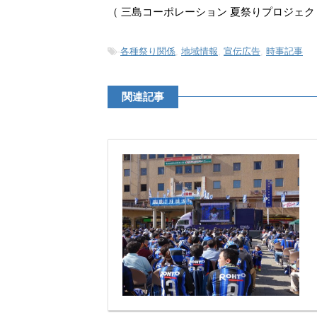
（ 三島コーポレーション 夏祭りプロジェ
-
各種祭り関係
,
地域情報
,
宣伝広告
,
時事記事
関連記事