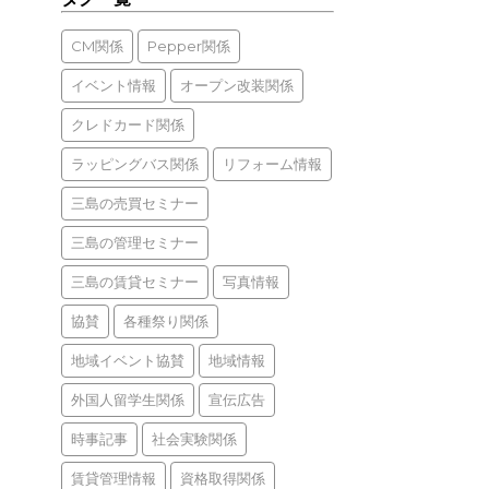
CM関係
Pepper関係
イベント情報
オープン改装関係
クレドカード関係
ラッピングバス関係
リフォーム情報
三島の売買セミナー
三島の管理セミナー
三島の賃貸セミナー
写真情報
協賛
各種祭り関係
地域イベント協賛
地域情報
外国人留学生関係
宣伝広告
時事記事
社会実験関係
賃貸管理情報
資格取得関係