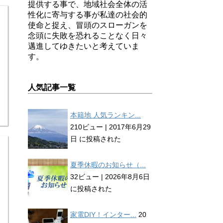
提供する事で、地域社会全体の活
性化に寄与する事が私達の社会的
使命と捉え、冒頭のスローガンを
念頭に失敗を恐れることなく日々
邁進してゆきたいと考えていま
す。
人気記事一覧
本籍地 人気ランキン...
210ビュー
|
2017年6月29
日 に投稿された
夏季休暇のお知らせ（...
32ビュー
|
2026年8月6日
に投稿された
家電DIY！インター...
20