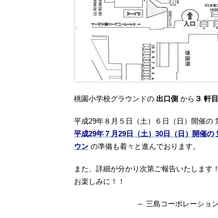
桃園小学校グラウンドの
出口側
から
３ 軒
平成29年８月５日（土）６日（日）開催の 第
平成29年７月29日（土）30日（日）開催の 
ウン
の準備も着々と進んでおります。
また、詳細が分かり次第ご報告いたします
お楽しみに！！
～ 三島コーポレーショ