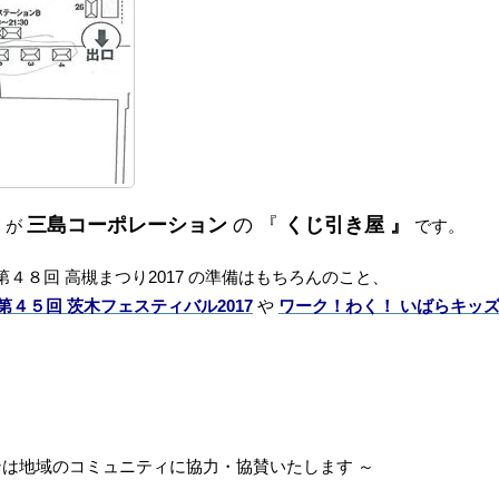
三島コーポレーショ
ン
の 『
くじ引き屋 』
目
が
です。
４８回 高槻まつり2017 の準備はもちろんのこと、
第４５回 茨木フェスティバル2017
や
ワーク！わく！ いばらキッ
！
ンは地域のコミュニティに協力・協賛いたします ～