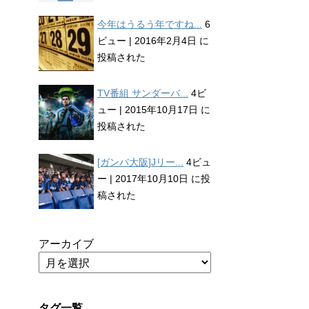
今年はうるう年ですね...
6
ビュー
|
2016年2月4日 に
投稿された
TV番組 サンダーバ...
4ビ
ュー
|
2015年10月17日 に
投稿された
[ガンバ大阪]Jリー...
4ビュ
ー
|
2017年10月10日 に投
稿された
アーカイブ
タグ一覧