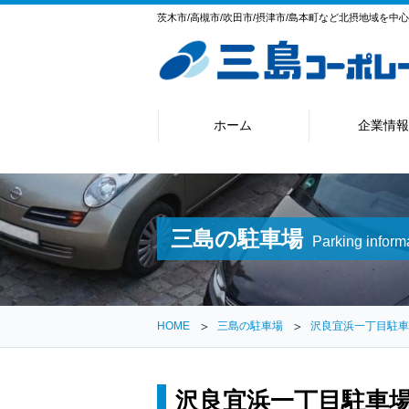
茨木市/高槻市/吹田市/摂津市/島本町など北摂地域を中
ホーム
企業情報
三島の駐車場
Parking inform
HOME
三島の駐車場
沢良宜浜一丁目駐車
沢良宜浜一丁目駐車