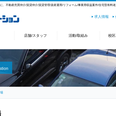
心に、不動産売買仲介/賃貸仲介/賃貸管理/資産運用/リフォーム/事業用収益案件/住宅型有
求人情報
店舗/スタッフ
活動/取組み
校区
ation
場
場