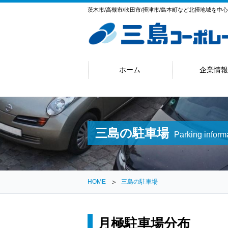
茨木市/高槻市/吹田市/摂津市/島本町など北摂地域を中
ホーム
企業情報
三島の駐車場
Parking inform
HOME
三島の駐車場
月極駐車場分布