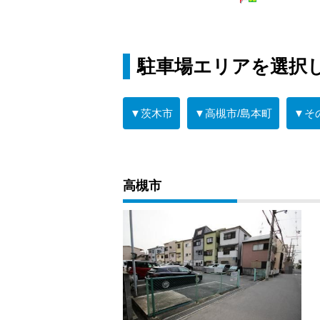
駐車場エリアを選択
▼茨木市
▼高槻市/島本町
▼そ
高槻市