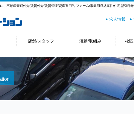
心に、不動産売買仲介/賃貸仲介/賃貸管理/資産運用/リフォーム/事業用収益案件/住宅型有
求人情報
店舗/スタッフ
活動/取組み
校区
ation