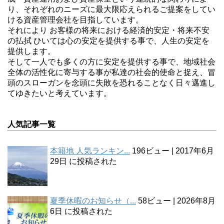
り、それぞれのニーズに最大限応えられるご提案をしてい
ける資産管理会社を目指しています。
それにより お客様の将来における経済的安定・将来不安
の払拭 ひいては心の安定を提供する事で、人生の安定を
提供します。
そして一人でも多くの方に安定を提供する事で、地域社会
全体の活性化に寄与する事が私達の社会的使命と捉え、冒
頭のスローガンを念頭に失敗を恐れることなく日々邁進し
てゆきたいと考えています。
人気記事一覧
本籍地 人気ランキン...
196ビュー
|
2017年6月
29日 に投稿された
夏季休暇のお知らせ（...
58ビュー
|
2026年8月
6日 に投稿された