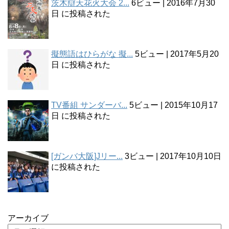
茨木辯天花火大会 2...
6ビュー
|
2016年7月30
日 に投稿された
擬態語はひらがな 擬...
5ビュー
|
2017年5月20
日 に投稿された
TV番組 サンダーバ...
5ビュー
|
2015年10月17
日 に投稿された
[ガンバ大阪]Jリー...
3ビュー
|
2017年10月10日
に投稿された
アーカイブ