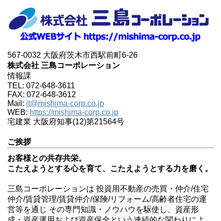
567-0032 大阪府茨木市西駅前町6-26
株式会社 三島コーポレーション
情報課
TEL: 072-648-3611
FAX: 072-648-3612
Mail:
it@mishima-corp.co.jp
WEB:
https://mishima-corp.co.jp
宅建業 大阪府知事(12)第21564号
ご挨拶
お客様との共存共栄。
こたえようとする心を育て、こたえようとする力を磨く。
三島コーポレーションは 投資用不動産の売買・仲介/住宅
仲介/賃貸管理/賃貸仲介/保険/リフォーム/高齢者住宅の運
営等を通じ その専門知識・ノウハウを駆使し、資産形
成・資産運用および資産保全という連続的な関わりによ