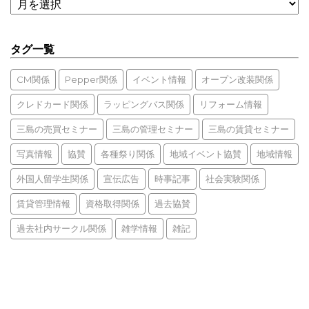
タグ一覧
CM関係
Pepper関係
イベント情報
オープン改装関係
クレドカード関係
ラッピングバス関係
リフォーム情報
三島の売買セミナー
三島の管理セミナー
三島の賃貸セミナー
写真情報
協賛
各種祭り関係
地域イベント協賛
地域情報
外国人留学生関係
宣伝広告
時事記事
社会実験関係
賃貸管理情報
資格取得関係
過去協賛
過去社内サークル関係
雑学情報
雑記