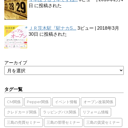
日 に投稿された
ＪＲ茨木駅『駅ナカS...
3ビュー
|
2018年3月
30日 に投稿された
アーカイブ
タグ一覧
CM関係
Pepper関係
イベント情報
オープン改装関係
クレドカード関係
ラッピングバス関係
リフォーム情報
三島の売買セミナー
三島の管理セミナー
三島の賃貸セミナー