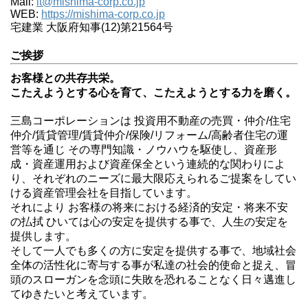
Mail:
it@mishima-corp.co.jp
WEB:
https://mishima-corp.co.jp
宅建業 大阪府知事(12)第21564号
ご挨拶
お客様との共存共栄。
こたえようとする心を育て、こたえようとする力を磨く。
三島コーポレーションは 投資用不動産の売買・仲介/住宅
仲介/賃貸管理/賃貸仲介/保険/リフォーム/高齢者住宅の運
営等を通じ その専門知識・ノウハウを駆使し、資産形
成・資産運用および資産保全という連続的な関わりによ
り、それぞれのニーズに最大限応えられるご提案をしてい
ける資産管理会社を目指しています。
それにより お客様の将来における経済的安定・将来不安
の払拭 ひいては心の安定を提供する事で、人生の安定を
提供します。
そして一人でも多くの方に安定を提供する事で、地域社会
全体の活性化に寄与する事が私達の社会的使命と捉え、冒
頭のスローガンを念頭に失敗を恐れることなく日々邁進し
てゆきたいと考えています。