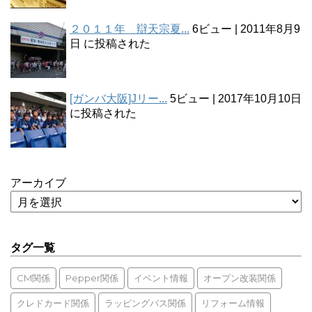
２０１１年 辯天宗夏...
6ビュー
|
2011年8月9
日 に投稿された
[ガンバ大阪]Jリー...
5ビュー
|
2017年10月10日
に投稿された
アーカイブ
タグ一覧
CM関係
Pepper関係
イベント情報
オープン改装関係
クレドカード関係
ラッピングバス関係
リフォーム情報