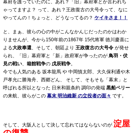
幕府を護っていたのに、あれ？「旧」幕府軍とか言われち
ゃってますよ？ って、あれ？王政復古の大号令って、なに
やってんの！ちょっと、どうなってるの？
ケイキさま！！
と、まぁ、彼らの心の中がこんなかんじだったのかはわか
りませんが、今から150年前の1867年 15代将軍 徳川慶喜に
よる
大政奉還
、そして、朝廷より
王政復古の大号令
が発せ
られ、「旧」幕府軍と「新」政府軍が争ったのが
鳥羽・伏
見の戦い
、
箱館戦争
の
戊辰戦争
。
今でも人気のある 坂本龍馬 や 中岡慎太郎、大久保利通や木
戸孝允に勝海舟、西郷どん、 そして、そもそも「幕末」と
呼ばれる所以となった 日米和親条約 調印の発端
黒船ペリー
の来航、彼らがこの
幕末 明治維新 の立役者の面々
です。
淀屋
そして、大阪人として決して忘れてはならないのが
の復讐