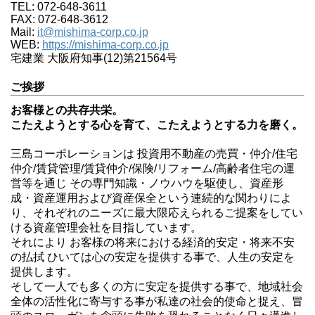
TEL: 072-648-3611
FAX: 072-648-3612
Mail:
it@mishima-corp.co.jp
WEB:
https://mishima-corp.co.jp
宅建業 大阪府知事(12)第21564号
ご挨拶
お客様との共存共栄。
こたえようとする心を育て、こたえようとする力を磨く。
三島コーポレーションは 投資用不動産の売買・仲介/住宅
仲介/賃貸管理/賃貸仲介/保険/リフォーム/高齢者住宅の運
営等を通じ その専門知識・ノウハウを駆使し、資産形
成・資産運用および資産保全という連続的な関わりによ
り、それぞれのニーズに最大限応えられるご提案をしてい
ける資産管理会社を目指しています。
それにより お客様の将来における経済的安定・将来不安
の払拭 ひいては心の安定を提供する事で、人生の安定を
提供します。
そして一人でも多くの方に安定を提供する事で、地域社会
全体の活性化に寄与する事が私達の社会的使命と捉え、冒