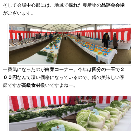
そして会場中心部には、地域で採れた農産物の
品評会会場
がございます。
一番気になったのが
白菜コーナー
。今年は
四分の一玉
で
２
００円
なんて凄い価格になっているので、鍋の美味しい季
節ですが
高級食材
扱いですよねー。