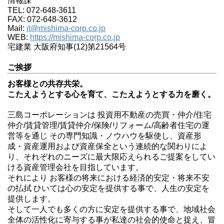
情報課
TEL: 072-648-3611
FAX: 072-648-3612
Mail:
it@mishima-corp.co.jp
WEB:
https://mishima-corp.co.jp
宅建業 大阪府知事(12)第21564号
ご挨拶
お客様との共存共栄。
こたえようとする心を育て、こたえようとする力を磨く。
三島コーポレーションは 投資用不動産の売買・仲介/住宅
仲介/賃貸管理/賃貸仲介/保険/リフォーム/高齢者住宅の運
営等を通じ その専門知識・ノウハウを駆使し、資産形
成・資産運用および資産保全という連続的な関わりによ
り、それぞれのニーズに最大限応えられるご提案をしてい
ける資産管理会社を目指しています。
それにより お客様の将来における経済的安定・将来不安
の払拭 ひいては心の安定を提供する事で、人生の安定を
提供します。
そして一人でも多くの方に安定を提供する事で、地域社会
全体の活性化に寄与する事が私達の社会的使命と捉え、冒