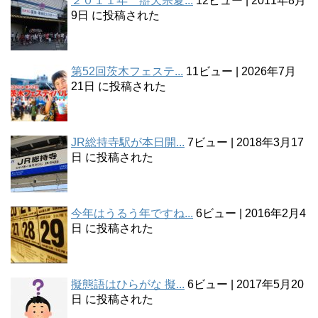
２０１１年 辯天宗夏...
12ビュー
|
2011年8月
9日 に投稿された
第52回茨木フェステ...
11ビュー
|
2026年7月
21日 に投稿された
JR総持寺駅が本日開...
7ビュー
|
2018年3月17
日 に投稿された
今年はうるう年ですね...
6ビュー
|
2016年2月4
日 に投稿された
擬態語はひらがな 擬...
6ビュー
|
2017年5月20
日 に投稿された