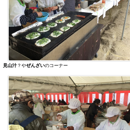
見山汁
？や
ぜんざい
のコーナー