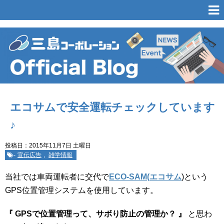
エコサムで安全運転チェックしています
♪
投稿日：2015年11月7日 土曜日
-
宣伝広告
,
雑学情報
当社では車両運転者に交代で
ECO-SAM(エコサム
)という
GPS位置管理システムを使用しています。
『 GPSで位置管理って、サボり防止の管理か？ 』
と思わ