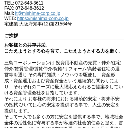
TEL: 072-648-3611
FAX: 072-648-3612
Mail:
it@mishima-corp.co.jp
WEB:
https://mishima-corp.co.jp
宅建業 大阪府知事(12)第21564号
ご挨拶
お客様との共存共栄。
こたえようとする心を育て、こたえようとする力を磨く。
三島コーポレーションは 投資用不動産の売買・仲介/住宅
仲介/賃貸管理/賃貸仲介/保険/リフォーム/高齢者住宅の運
営等を通じ その専門知識・ノウハウを駆使し、資産形
成・資産運用および資産保全という連続的な関わりによ
り、それぞれのニーズに最大限応えられるご提案をしてい
ける資産管理会社を目指しています。
それにより お客様の将来における経済的安定・将来不安
の払拭 ひいては心の安定を提供する事で、人生の安定を
提供します。
そして一人でも多くの方に安定を提供する事で、地域社会
全体の活性化に寄与する事が私達の社会的使命と捉え、冒