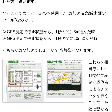
れた方、
違います
。
ひとことで言うと、GPSを使用した"急加速 & 急減速 測定
ツール"なのです。
① GPS測定で停止状態から、1秒の間に3m進んだ時
② GPS測定で停止状態から、1秒の間に10m進んだ時
どちらが急な加速でしょうか？ 当然②となります。
これらを担
当毎に1ヶ
月交代で記
録と職位者
によるチェ
ックを行う
ことで、危
険に繋がる