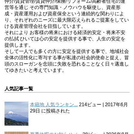
仲介/賃貸管理/賃貸仲介/保険/リフォーム/高齢者住宅の運
営等を通じ その専門知識・ノウハウを駆使し、資産形
成・資産運用および資産保全という連続的な関わりによ
り、それぞれのニーズに最大限応えられるご提案をしてい
ける資産管理会社を目指しています。
それにより お客様の将来における経済的安定・将来不安
の払拭 ひいては心の安定を提供する事で、人生の安定を
提供します。
そして一人でも多くの方に安定を提供する事で、地域社会
全体の活性化に寄与する事が私達の社会的使命と捉え、冒
頭のスローガンを念頭に失敗を恐れることなく日々邁進し
てゆきたいと考えています。
人気記事一覧
本籍地 人気ランキン...
214ビュー
|
2017年6月
29日 に投稿された