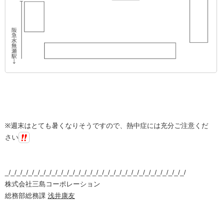
※週末はとても暑くなりそうですので、熱中症には充分ご注意くだ
さい
_/_/_/_/_/_/_/_/_/_/_/_/_/_/_/_/_/_/_/_/_/_/_/_/_/_/_/_/_/_/_/
株式会社三島コーポレーション
総務部総務課
浅井康友