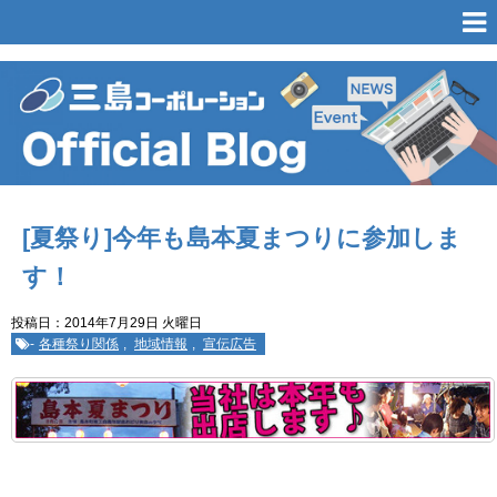
[夏祭り]今年も島本夏まつりに参加しま
す！
投稿日：2014年7月29日 火曜日
-
各種祭り関係
,
地域情報
,
宣伝広告