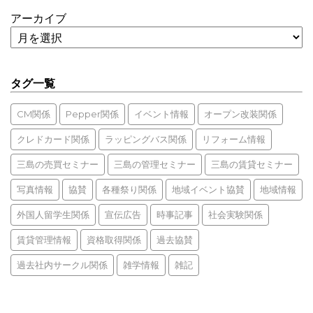
アーカイブ
タグ一覧
CM関係
Pepper関係
イベント情報
オープン改装関係
クレドカード関係
ラッピングバス関係
リフォーム情報
三島の売買セミナー
三島の管理セミナー
三島の賃貸セミナー
写真情報
協賛
各種祭り関係
地域イベント協賛
地域情報
外国人留学生関係
宣伝広告
時事記事
社会実験関係
賃貸管理情報
資格取得関係
過去協賛
過去社内サークル関係
雑学情報
雑記