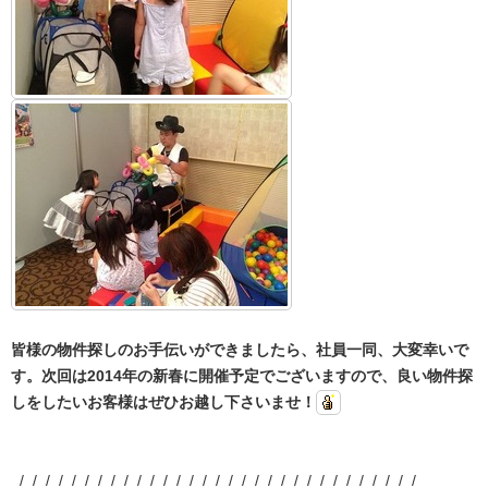
皆様の物件探しのお手伝いができましたら、社員一同、大変幸いで
す。次回は2014年の新春に開催予定でございますので、良い物件探
しをしたいお客様はぜひお越し下さいませ！
_/_/_/_/_/_/_/_/_/_/_/_/_/_/_/_/_/_/_/_/_/_/_/_/_/_/_/_/_/_/_/