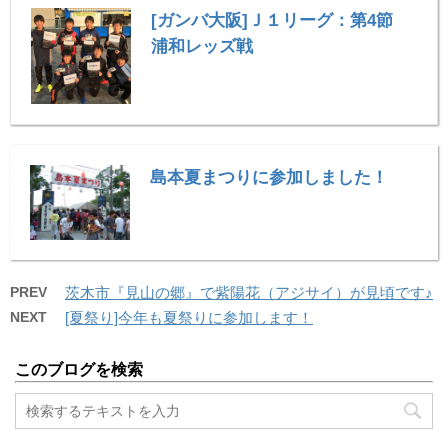
[ガンバ大阪]Ｊ１リーグ：第4節
浦和レッズ戦
島本夏まつりに参加しました！
PREV
茨木市『見山の郷』で紫陽花（アジサイ）が見頃です♪
NEXT
[夏祭り]今年も夏祭りに参加します！
このブログを検索