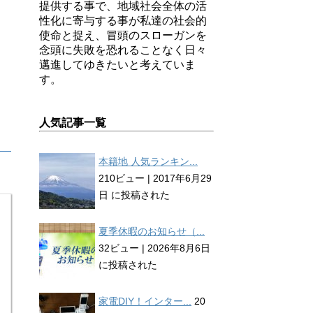
提供する事で、地域社会全体の活
性化に寄与する事が私達の社会的
使命と捉え、冒頭のスローガンを
念頭に失敗を恐れることなく日々
邁進してゆきたいと考えていま
す。
人気記事一覧
本籍地 人気ランキン...
210ビュー
|
2017年6月29
日 に投稿された
夏季休暇のお知らせ（...
32ビュー
|
2026年8月6日
に投稿された
家電DIY！インター...
20