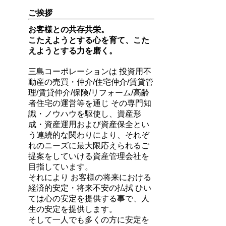
ご挨拶
お客様との共存共栄。
こたえようとする心を育て、こた
えようとする力を磨く。
三島コーポレーションは 投資用不
動産の売買・仲介/住宅仲介/賃貸管
理/賃貸仲介/保険/リフォーム/高齢
者住宅の運営等を通じ その専門知
識・ノウハウを駆使し、資産形
成・資産運用および資産保全とい
う連続的な関わりにより、それぞ
れのニーズに最大限応えられるご
提案をしていける資産管理会社を
目指しています。
それにより お客様の将来における
経済的安定・将来不安の払拭 ひい
ては心の安定を提供する事で、人
生の安定を提供します。
そして一人でも多くの方に安定を