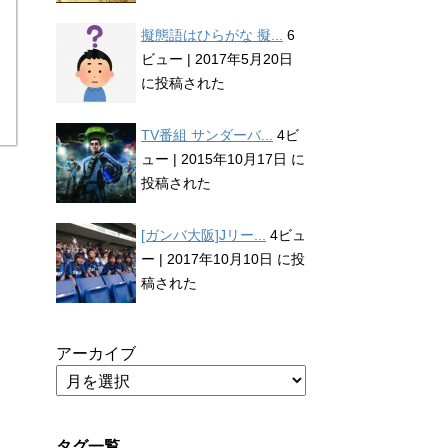
擬態語はひらがな 擬...
6
ビュー
|
2017年5月20日
に投稿された
TV番組 サンダーバ...
4ビ
ュー
|
2015年10月17日 に
投稿された
[ガンバ大阪]Jリー...
4ビュ
ー
|
2017年10月10日 に投
稿された
アーカイブ
タグ一覧