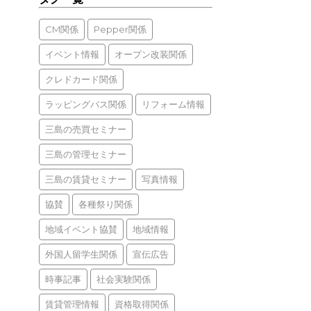
CM関係
Pepper関係
イベント情報
オープン改装関係
クレドカード関係
ラッピングバス関係
リフォーム情報
三島の売買セミナー
三島の管理セミナー
三島の賃貸セミナー
写真情報
協賛
各種祭り関係
地域イベント協賛
地域情報
外国人留学生関係
宣伝広告
時事記事
社会実験関係
賃貸管理情報
資格取得関係