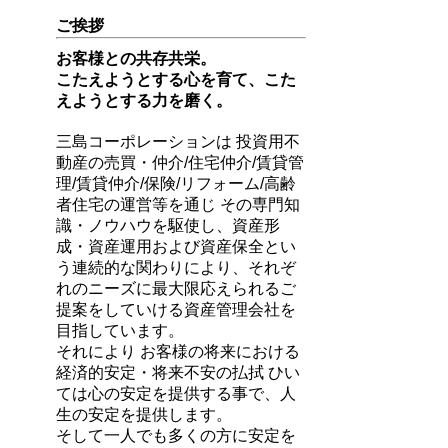
ご挨拶
お客様との共存共栄。
こたえようとする心を育て、こた
えようとする力を磨く。
三島コーポレーションは 投資用不
動産の売買・仲介/住宅仲介/賃貸管
理/賃貸仲介/保険/リフォーム/高齢
者住宅の運営等を通じ その専門知
識・ノウハウを駆使し、資産形
成・資産運用および資産保全とい
う連続的な関わりにより、それぞ
れのニーズに最大限応えられるご
提案をしていける資産管理会社を
目指しています。
それにより お客様の将来における
経済的安定・将来不安の払拭 ひい
ては心の安定を提供する事で、人
生の安定を提供します。
そして一人でも多くの方に安定を