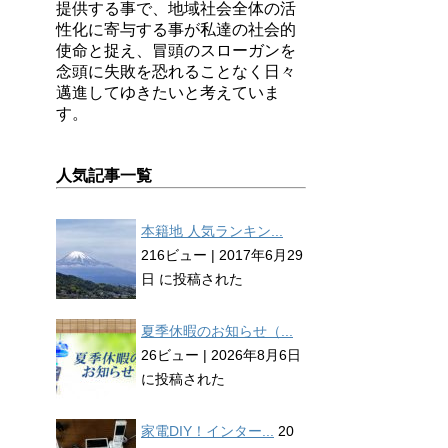
提供する事で、地域社会全体の活
性化に寄与する事が私達の社会的
使命と捉え、冒頭のスローガンを
念頭に失敗を恐れることなく日々
邁進してゆきたいと考えていま
す。
人気記事一覧
本籍地 人気ランキン...
216ビュー
|
2017年6月29
日 に投稿された
夏季休暇のお知らせ（...
26ビュー
|
2026年8月6日
に投稿された
家電DIY！インター...
20