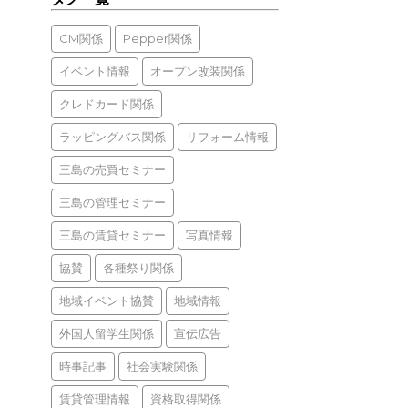
CM関係
Pepper関係
イベント情報
オープン改装関係
クレドカード関係
ラッピングバス関係
リフォーム情報
三島の売買セミナー
三島の管理セミナー
三島の賃貸セミナー
写真情報
協賛
各種祭り関係
地域イベント協賛
地域情報
外国人留学生関係
宣伝広告
時事記事
社会実験関係
賃貸管理情報
資格取得関係