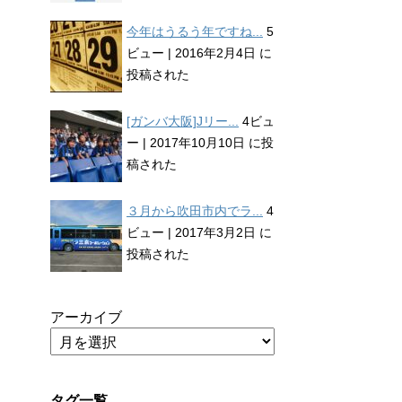
今年はうるう年ですね...
5
ビュー
|
2016年2月4日 に
投稿された
[ガンバ大阪]Jリー...
4ビュ
ー
|
2017年10月10日 に投
稿された
３月から吹田市内でラ...
4
ビュー
|
2017年3月2日 に
投稿された
アーカイブ
タグ一覧