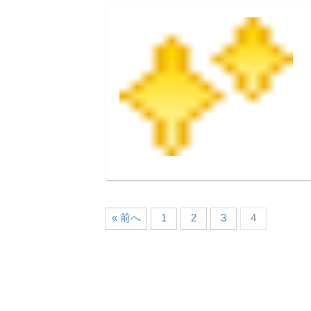
« 前へ
1
2
3
4