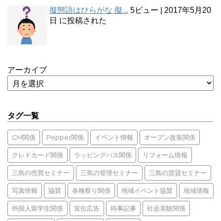
擬態語はひらがな 擬...
5ビュー
|
2017年5月20
日 に投稿された
アーカイブ
タグ一覧
CM関係
Pepper関係
イベント情報
オープン改装関係
クレドカード関係
ラッピングバス関係
リフォーム情報
三島の売買セミナー
三島の管理セミナー
三島の賃貸セミナー
写真情報
協賛
各種祭り関係
地域イベント協賛
地域情報
外国人留学生関係
宣伝広告
時事記事
社会実験関係