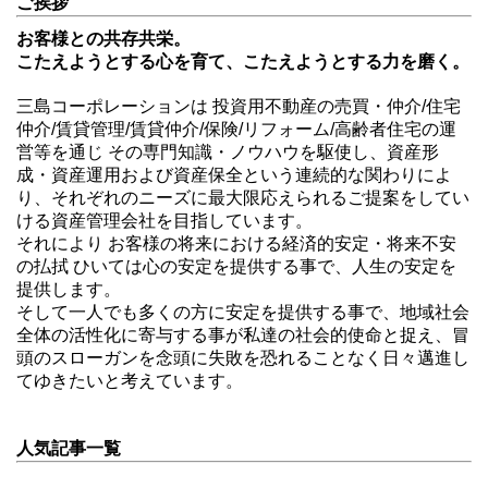
ご挨拶
お客様との共存共栄。
こたえようとする心を育て、こたえようとする力を磨く。
三島コーポレーションは 投資用不動産の売買・仲介/住宅
仲介/賃貸管理/賃貸仲介/保険/リフォーム/高齢者住宅の運
営等を通じ その専門知識・ノウハウを駆使し、資産形
成・資産運用および資産保全という連続的な関わりによ
り、それぞれのニーズに最大限応えられるご提案をしてい
ける資産管理会社を目指しています。
それにより お客様の将来における経済的安定・将来不安
の払拭 ひいては心の安定を提供する事で、人生の安定を
提供します。
そして一人でも多くの方に安定を提供する事で、地域社会
全体の活性化に寄与する事が私達の社会的使命と捉え、冒
頭のスローガンを念頭に失敗を恐れることなく日々邁進し
てゆきたいと考えています。
人気記事一覧