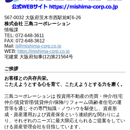
567-0032 大阪府茨木市西駅前町6-26
株式会社 三島コーポレーション
情報課
TEL: 072-648-3611
FAX: 072-648-3612
Mail:
it@mishima-corp.co.jp
WEB:
https://mishima-corp.co.jp
宅建業 大阪府知事(12)第21564号
ご挨拶
お客様との共存共栄。
こたえようとする心を育て、こたえようとする力を磨く。
三島コーポレーションは 投資用不動産の売買・仲介/住宅
仲介/賃貸管理/賃貸仲介/保険/リフォーム/高齢者住宅の運
営等を通じ その専門知識・ノウハウを駆使し、資産形
成・資産運用および資産保全という連続的な関わりによ
り、それぞれのニーズに最大限応えられるご提案をしてい
ける資産管理会社を目指しています。