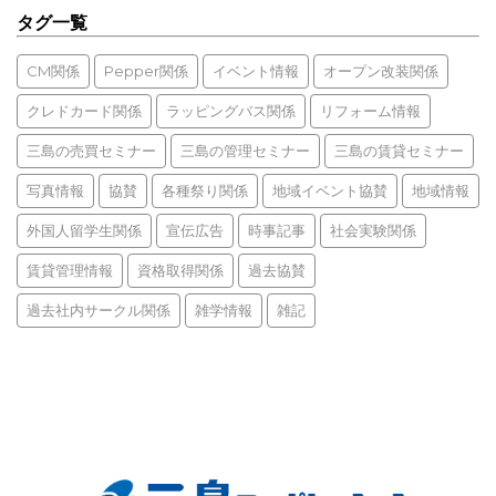
タグ一覧
CM関係
Pepper関係
イベント情報
オープン改装関係
クレドカード関係
ラッピングバス関係
リフォーム情報
三島の売買セミナー
三島の管理セミナー
三島の賃貸セミナー
写真情報
協賛
各種祭り関係
地域イベント協賛
地域情報
外国人留学生関係
宣伝広告
時事記事
社会実験関係
賃貸管理情報
資格取得関係
過去協賛
過去社内サークル関係
雑学情報
雑記