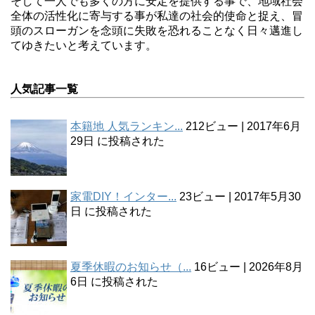
そして一人でも多くの方に安定を提供する事で、地域社会
全体の活性化に寄与する事が私達の社会的使命と捉え、冒
頭のスローガンを念頭に失敗を恐れることなく日々邁進し
てゆきたいと考えています。
人気記事一覧
本籍地 人気ランキン...
212ビュー
|
2017年6月
29日 に投稿された
家電DIY！インター...
23ビュー
|
2017年5月30
日 に投稿された
夏季休暇のお知らせ（...
16ビュー
|
2026年8月
6日 に投稿された