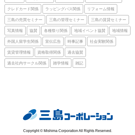
クレドカード関係
ラッピングバス関係
リフォーム情報
三島の売買セミナー
三島の管理セミナー
三島の賃貸セミナー
写真情報
協賛
各種祭り関係
地域イベント協賛
地域情報
外国人留学生関係
宣伝広告
時事記事
社会実験関係
賃貸管理情報
資格取得関係
過去協賛
過去社内サークル関係
雑学情報
雑記
Copyright © Mishima Corporation All Rights Reserved.