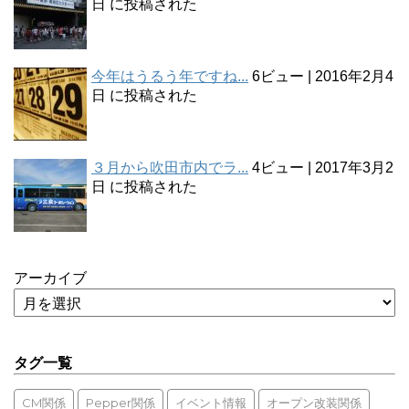
日 に投稿された
今年はうるう年ですね...
6ビュー
|
2016年2月4
日 に投稿された
３月から吹田市内でラ...
4ビュー
|
2017年3月2
日 に投稿された
アーカイブ
タグ一覧
CM関係
Pepper関係
イベント情報
オープン改装関係