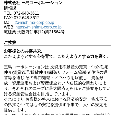
株式会社 三島コーポレーション
情報課
TEL: 072-648-3611
FAX: 072-648-3612
Mail:
it@mishima-corp.co.jp
WEB:
https://mishima-corp.co.jp
宅建業 大阪府知事(12)第21564号
ご挨拶
お客様との共存共栄。
こたえようとする心を育て、こたえようとする力を磨く。
三島コーポレーションは 投資用不動産の売買・仲介/住宅
仲介/賃貸管理/賃貸仲介/保険/リフォーム/高齢者住宅の運
営等を通じ その専門知識・ノウハウを駆使し、資産形
成・資産運用および資産保全という連続的な関わりによ
り、それぞれのニーズに最大限応えられるご提案をしてい
ける資産管理会社を目指しています。
それにより お客様の将来における経済的安定・将来不安
の払拭 ひいては心の安定を提供する事で、人生の安定を
提供します。