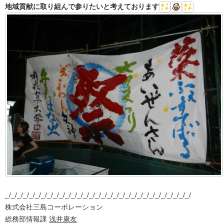
地域貢献に取り組んで参りたいと考えております
_/_/_/_/_/_/_/_/_/_/_/_/_/_/_/_/_/_/_/_/_/_/_/_/_/_/_/_/_/_/_/
株式会社三島コーポレーション
総務部情報課
浅井康友