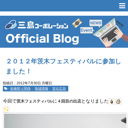
２０１２年茨木フェスティバルに参加し
ました！
投稿日：2012年7月30日 月曜日
-
各種祭り関係
,
地域情報
,
宣伝広告
今回で
に
となりました
茨木フェスティバル
４回目の出店